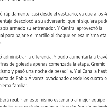
 rápidamente, casi desde el vestuario, ya que a los 
entaja descolocó a su adversario, que ni siquiera pud
 había armado su entrenador. Y Central aprovechó la
ual para bajarle el martillo al choque en esa misma eta
.
 administrar la diferencia. Y pudo aumentarla a trav
ifras de goleada apenas comenzada la etapa. Gremio
ismo y pasó una noche de pesadilla. Y al Canalla hast
uelta de Pablo Álvarez, ovacionado desde los cuatro 
blema familiar.
erá recibir en este mismo escenario al mejor equipo 
Medellín, que sacó de camino a Huracán (no sin polémi