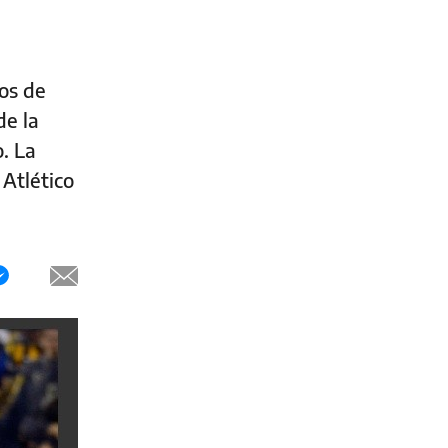
vos de
de la
o. La
 Atlético