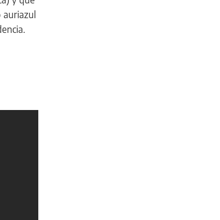
 auriazul
dencia.