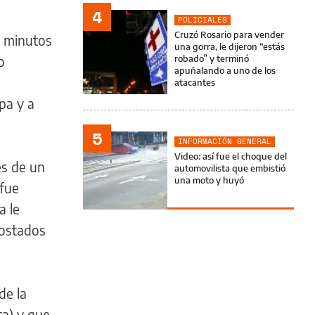
4
POLICIALES
Cruzó Rosario para vender
4 minutos
una gorra, le dijeron “estás
o
robado” y terminó
apuñalando a uno de los
atacantes
pa y a
5
INFORMACIÓN GENERAL
Video: así fue el choque del
és de un
automovilista que embistió
una moto y huyó
 fue
a le
costados
de la
ca) y que