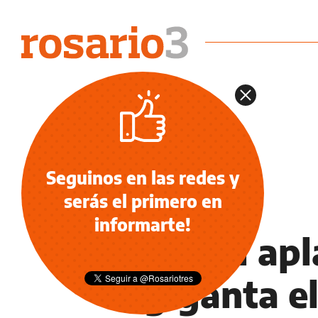
Seguinos en las redes y
serás el primero en
COPA LIBERTADORES
informarte!
Central apl
agiganta e