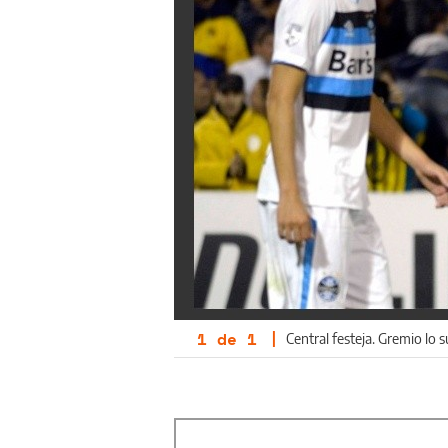
1
de
1
|
Central festeja. Gremio lo s