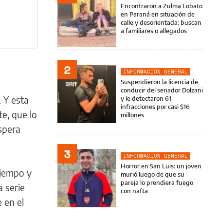
Encontraron a Zulma Lobato
en Paraná en situación de
calle y desorientada: buscan
a familiares o allegados
2
INFORMACIÓN GENERAL
Suspendieron la licencia de
conducir del senador Dolzani
 Y esta
y le detectaron 61
infracciones por casi $16
te, que lo
millones
espera
3
INFORMACIÓN GENERAL
Horror en San Luis: un joven
tiempo y
murió luego de que su
pareja lo prendiera fuego
a serie
con nafta
 en el