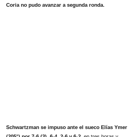
Coria no pudo avanzar a segunda ronda.
Schwartzman se impuso ante el sueco Elías Ymer
(205°) por 7-6 (3), 6-4, 2-6 y 6-2
, en tres horas y