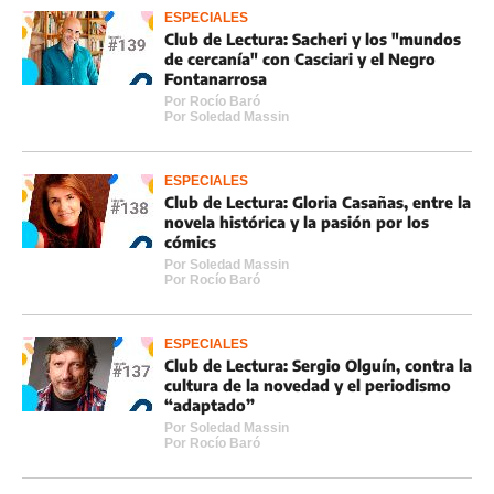
ESPECIALES
Club de Lectura: Sacheri y los "mundos
de cercanía" con Casciari y el Negro
Fontanarrosa
Por
Rocí­o Baró
Por
Soledad Massin
ESPECIALES
Club de Lectura: Gloria Casañas, entre la
novela histórica y la pasión por los
cómics
Por
Soledad Massin
Por
Rocí­o Baró
ESPECIALES
Club de Lectura: Sergio Olguín, contra la
cultura de la novedad y el periodismo
“adaptado”
Por
Soledad Massin
Por
Rocí­o Baró