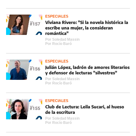
ESPECIALES
Viviana Rivero: "Si la novela histórica la
escribe una mujer, la consideran
romántica"
Por
Soledad Massin
Por
Rocí­o Baró
ESPECIALES
Julián López, ladrón de amores literarios
y defensor de lecturas "silvestres"
Por
Soledad Massin
Por
Rocí­o Baró
ESPECIALES
Club de Lectura: Leila Sucari, al hueso
de la escritura
Por
Soledad Massin
Por
Rocí­o Baró