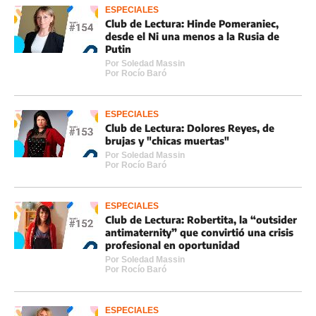
ESPECIALES
Club de Lectura: Hinde Pomeraniec,
desde el Ni una menos a la Rusia de
Putin
Por
Soledad Massin
Por
Rocí­o Baró
ESPECIALES
Club de Lectura: Dolores Reyes, de
brujas y "chicas muertas"
Por
Soledad Massin
Por
Rocí­o Baró
ESPECIALES
Club de Lectura: Robertita, la “outsider
antimaternity” que convirtió una crisis
profesional en oportunidad
Por
Soledad Massin
Por
Rocí­o Baró
ESPECIALES