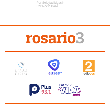
Por
Soledad Massin
Por
Rocí­o Baró