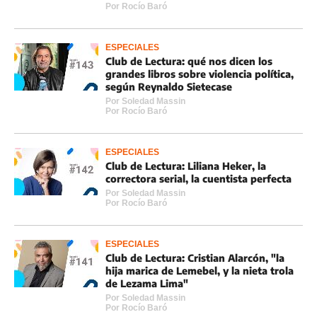
Por
Rocí­o Baró
ESPECIALES
Club de Lectura: qué nos dicen los
grandes libros sobre violencia política,
según Reynaldo Sietecase
Por
Soledad Massin
Por
Rocí­o Baró
ESPECIALES
Club de Lectura: Liliana Heker, la
correctora serial, la cuentista perfecta
Por
Soledad Massin
Por
Rocí­o Baró
ESPECIALES
Club de Lectura: Cristian Alarcón, "la
hija marica de Lemebel, y la nieta trola
de Lezama Lima"
Por
Soledad Massin
Por
Rocí­o Baró