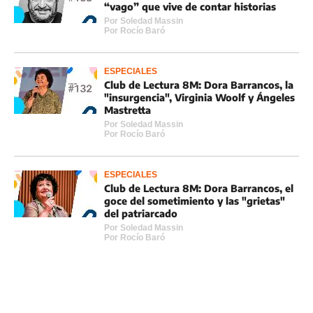
“vago” que vive de contar historias
Por
Soledad Massin
Por
Rocí­o Baró
ESPECIALES
Club de Lectura 8M: Dora Barrancos, la
"insurgencia", Virginia Woolf y Ángeles
Mastretta
Por
Soledad Massin
Por
Rocí­o Baró
ESPECIALES
Club de Lectura 8M: Dora Barrancos, el
goce del sometimiento y las "grietas"
del patriarcado
Por
Soledad Massin
Por
Rocí­o Baró