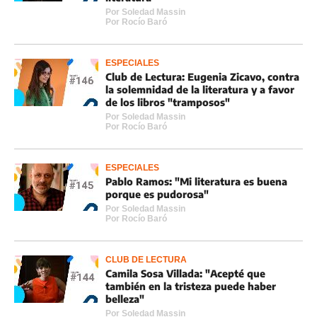
Por
Soledad Massin
Por
Rocí­o Baró
ESPECIALES
Club de Lectura: Eugenia Zicavo, contra
la solemnidad de la literatura y a favor
de los libros "tramposos"
Por
Soledad Massin
Por
Rocí­o Baró
ESPECIALES
Pablo Ramos: "Mi literatura es buena
porque es pudorosa"
Por
Soledad Massin
Por
Rocí­o Baró
CLUB DE LECTURA
Camila Sosa Villada: "Acepté que
también en la tristeza puede haber
belleza"
Por
Soledad Massin