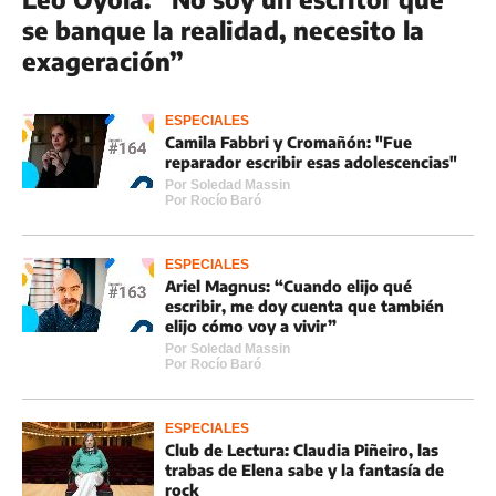
se banque la realidad, necesito la
exageración”
ESPECIALES
Camila Fabbri y Cromañón: "Fue
reparador escribir esas adolescencias"
Por
Soledad Massin
Por
Rocí­o Baró
ESPECIALES
Ariel Magnus: “Cuando elijo qué
escribir, me doy cuenta que también
elijo cómo voy a vivir”
Por
Soledad Massin
Por
Rocí­o Baró
ESPECIALES
Club de Lectura: Claudia Piñeiro, las
trabas de Elena sabe y la fantasía de
rock