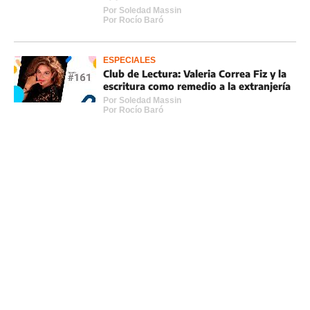
Por
Soledad Massin
Por
Rocí­o Baró
ESPECIALES
Club de Lectura: Valeria Correa Fiz y la
escritura como remedio a la extranjería
Por
Soledad Massin
Por
Rocí­o Baró