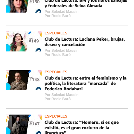
Club de Lectura: 8M y los libros salvajes
y federales de Selva Almada
Por
Soledad Massin
Por
Rocí­o Baró
ESPECIALES
Club de Lectura: Luciana Peker, brujas,
deseo y cancelación
Por
Soledad Massin
Por
Rocí­o Baró
ESPECIALES
Club de Lectura: entre el feminismo y la
política, la literatura "marcada" de
Federico Andahazi
Por
Soledad Massin
Por
Rocí­o Baró
ESPECIALES
Club de Lectura: “Homero, si es que
existió, es el gran rockero de la
literatura”