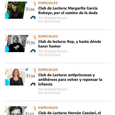
ESPECIALES
Club de Lectura: Margarita García
Robayo, por el camino de la duda
Por
Soledad Massin
Por
Rocí­o Baró
ESPECIALES
Club de lectura: Rep, y hasta dónde
hacer humor
Por
Soledad Massin
Por
Rocí­o Baró
ESPECIALES
Club de Lectura: antiprincesas y
antihéroes para volver y repensar la
infancia
Por
Soledad Massin
Por
Rocí­o Baró
ESPECIALES
Club de Lectura: Hernán Casciari, el