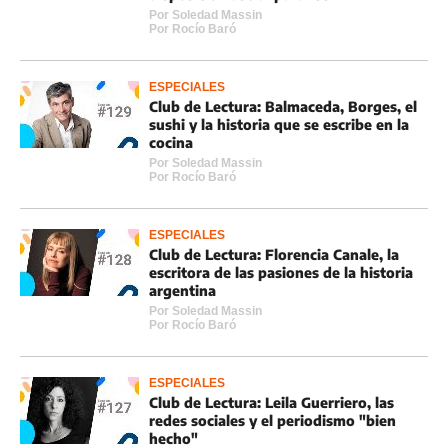
Por
Soledad Massin
Por
Rocí­o Baró
ESPECIALES
Club de Lectura: Balmaceda, Borges, el
sushi y la historia que se escribe en la
cocina
Por
Soledad Massin
Por
Rocí­o Baró
ESPECIALES
Club de Lectura: Florencia Canale, la
escritora de las pasiones de la historia
argentina
Por
Soledad Massin
Por
Rocí­o Baró
ESPECIALES
Club de Lectura: Leila Guerriero, las
redes sociales y el periodismo "bien
hecho"