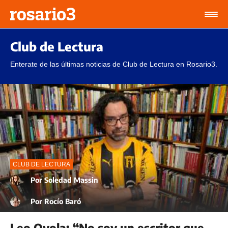
Club de Lectura
Enterate de las últimas noticias de Club de Lectura en Rosario3.
CLUB DE LECTURA
Por
Soledad Massin
Por
Rocí­o Baró
Leo Oyola: “No soy un escritor que