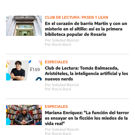
CLUB DE LECTURA: PASEN Y LEAN
En el corazón de barrio Martin y con un
misterio en el altillo: así es la primera
biblioteca popular de Rosario
Por
Soledad Massin
Por
Rocí­o Baró
ESPECIALES
Club de Lectura: Tomás Balmaceda,
Aristóteles, la inteligencia artificial y los
nuevos nerds
Por
Soledad Massin
Por
Rocí­o Baró
ESPECIALES
Mariana Enríquez: "La función del terror
es ensayar en la ficción los miedos de la
vida real"
Por
Soledad Massin
Por
Rocí­o Baró