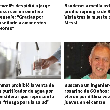
ewell's despidió a Jorge
Banderas a media ast
essi con un emotivo
predio rojinegro de B
ensaje: "Gracias por
Vista tras la muerte 
nseñarle a amar estos
Messi
olores"
nmat prohibió la venta de
Buscan a un ingenier
n purificador de agua por
rosarino de 68 años: 
onsiderar que representa
vieron por última vez
n “riesgo para la salud”
jueves en el centro