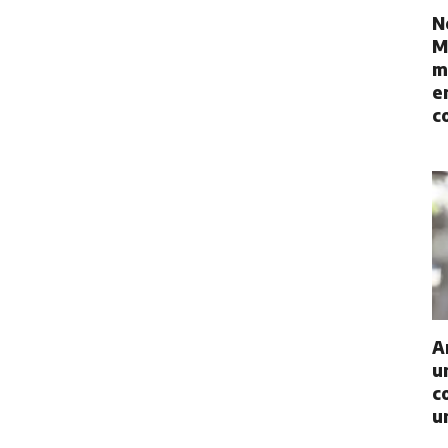
N
M
m
e
c
A
u
c
u