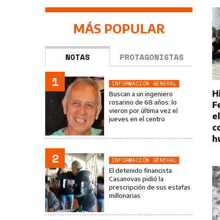
MÁS POPULAR
NOTAS
PROTAGONISTAS
1
INFORMACIÓN GENERAL
H
Buscan a un ingeniero
rosarino de 68 años: lo
F
vieron por última vez el
e
jueves en el centro
c
h
2
INFORMACIÓN GENERAL
El detenido financista
Casanovas pidió la
prescripción de sus estafas
millonarias