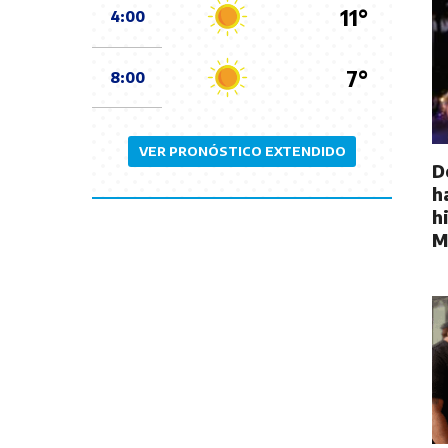
11°
4:00
7°
8:00
VER PRONÓSTICO EXTENDIDO
D
h
h
M