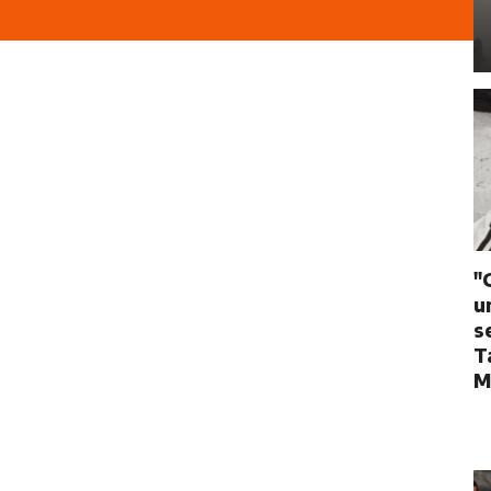
"
u
s
T
M