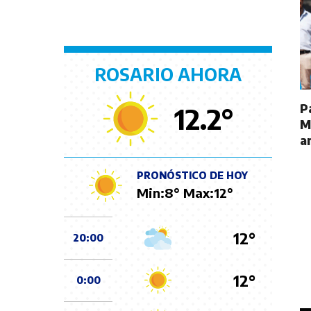
ROSARIO AHORA
P
12.2
°
M
a
PRONÓSTICO DE HOY
Min:
8
° Max:
12
°
12°
20:00
12°
0:00