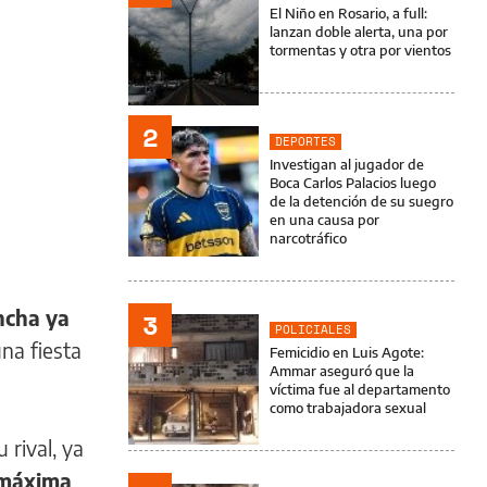
El Niño en Rosario, a full:
lanzan doble alerta, una por
tormentas y otra por vientos
2
DEPORTES
Investigan al jugador de
Boca Carlos Palacios luego
de la detención de su suegro
en una causa por
narcotráfico
ncha ya
3
POLICIALES
una fiesta
Femicidio en Luis Agote:
Ammar aseguró que la
víctima fue al departamento
como trabajadora sexual
 rival, ya
u máxima