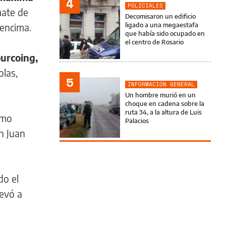
4
POLICIALES
mate de
Decomisaron un edificio
ligado a una megaestafa
 encima.
que había sido ocupado en
el centro de Rosario
ourcoing,
olas,
5
INFORMACIÓN GENERAL
Un hombre murió en un
choque en cadena sobre la
ruta 34, a la altura de Luis
smo
Palacios
n Juan
do el
levó a