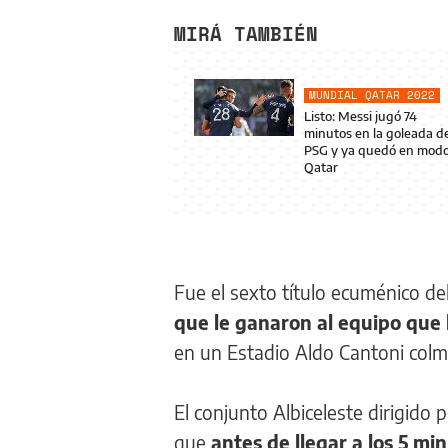
MIRÁ TAMBIÉN
MUNDIAL QATAR 2022
Listo: Messi jugó 74
minutos en la goleada d
PSG y ya quedó en mod
Qatar
Fue el sexto título ecuménico de
que le ganaron al equipo que l
en un Estadio Aldo Cantoni colm
El conjunto Albiceleste dirigido 
que
antes de llegar a los 5 m