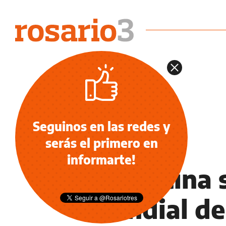
Seguinos en las redes y
serás el primero en
DEPORTES
informarte!
Argentina 
mundial de