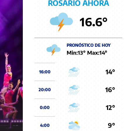
ROSARIO AHORA
16.6
°
PRONÓSTICO DE HOY
Min:
13
° Max:
14
°
14°
16:00
16°
20:00
12°
0:00
9°
4:00