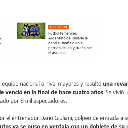
ARGENTINA
Fútbol femenino:
e
Argentino de Rosario le
o
ganó a Banfield en el
partido de ida y sueña con
el ascenso
l equipo nacional a nivel mayores y resultó
una reva
e venció en la final de hace cuatro años
. Se vivió 
ado por 8 mil espectadores.
por el entrenador Darío Giuliani, golpeó de entrada a su
inutos ya se puso en ventaja con un doblete de s