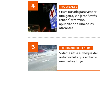
4
POLICIALES
Cruzó Rosario para vender
una gorra, le dijeron “estás
robado” y terminó
apuñalando a uno de los
atacantes
5
INFORMACIÓN GENERAL
Video: así fue el choque del
automovilista que embistió
una moto y huyó