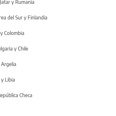
 Qatar y Rumania
rea del Sur y Finlandia
 y Colombia
lgaria y Chile
y Argelia
y Libia
 República Checa