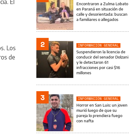
ia. El
Encontraron a Zulma Lobato
en Paraná en situación de
calle y desorientada: buscan
a familiares o allegados
2
INFORMACIÓN GENERAL
os. Los
Suspendieron la licencia de
ros de
conducir del senador Dolzani
y le detectaron 61
infracciones por casi $16
millones
3
INFORMACIÓN GENERAL
Horror en San Luis: un joven
murió luego de que su
pareja lo prendiera fuego
con nafta