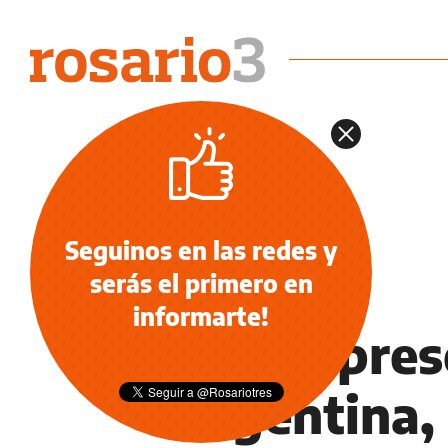
Seguinos en las redes y
serás el primero en
DEPORTES
informarte!
Con la pres
Argentina, 