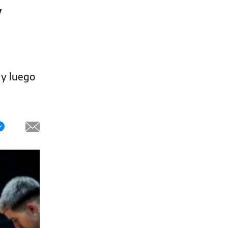
y
 y luego