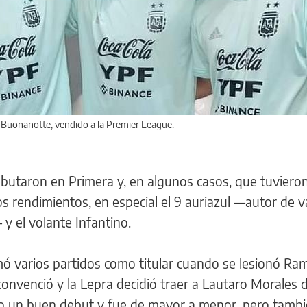
 y Buonanotte, vendido a la Premier League.
ebutaron en Primera y, en algunos casos, que tuviero
 rendimientos, en especial el 9 auriazul —autor de v
— y el volante Infantino.
mó varios partidos como titular cuando se lesionó Ra
onvenció y la Lepra decidió traer a Lautaro Morales 
uvo un buen debut y fue de mayor a menor, pero tamb