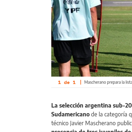
1
de
1
|
Mascherano prepara la list
La selección argentina sub-20 
Sudamericano
de la categoría q
técnico Javier Mascherano public
presencia de tres juveniles de