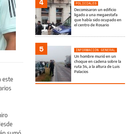
4
POLICIALES
Decomisaron un edificio
ligado a una megaestafa
que había sido ocupado en
el centro de Rosario
5
INFORMACIÓN GENERAL
Un hombre murió en un
choque en cadena sobre la
ruta 34, a la altura de Luis
Palacios
n este
arios
miro
desde
ién sumó