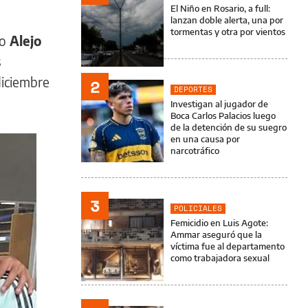
El Niño en Rosario, a full:
lanzan doble alerta, una por
tormentas y otra por vientos
ro
Alejo
s
diciembre
2
DEPORTES
Investigan al jugador de
Boca Carlos Palacios luego
de la detención de su suegro
en una causa por
narcotráfico
3
POLICIALES
Femicidio en Luis Agote:
Ammar aseguró que la
víctima fue al departamento
como trabajadora sexual