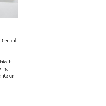
 Central
mbia
. El
óxima
 ante un