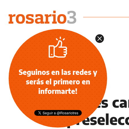
Seguinos en las redes y
serás el primero en
DEPORTES
informarte!
Con tres ca
la preselec