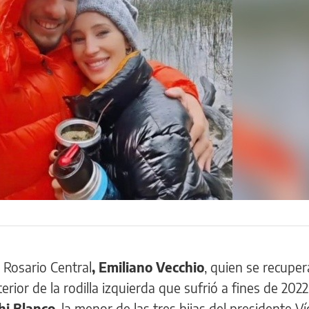
 Rosario Central
, Emiliano Vecchio
, quien se recuper
rior de la rodilla izquierda que sufrió a fines de 2022
hi Blanco
, la menor de las tres hijas del presidente Ví