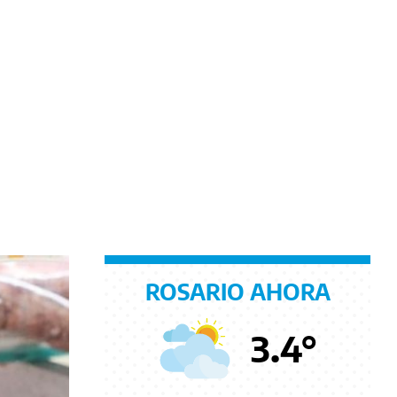
ROSARIO AHORA
3.4
°