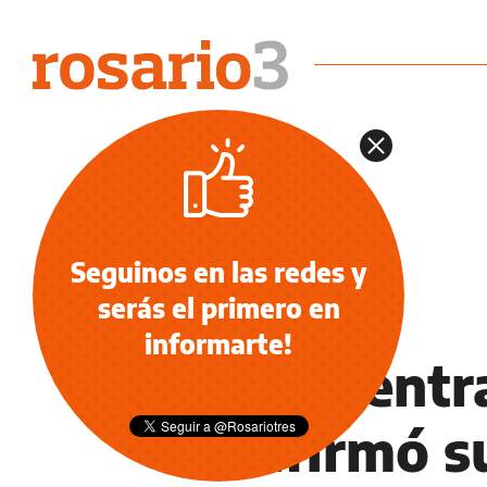
Seguinos en las redes y
serás el primero en
DEPORTES
informarte!
El ex Centr
confirmó s