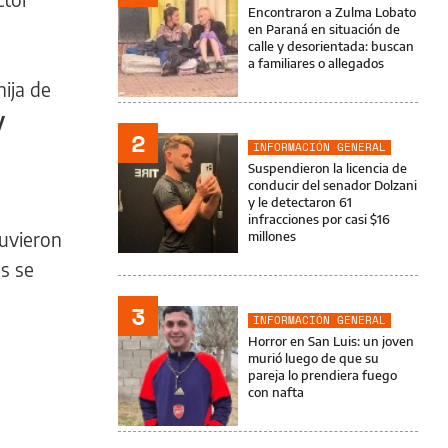
Encontraron a Zulma Lobato
en Paraná en situación de
calle y desorientada: buscan
a familiares o allegados
hija de
y
2
INFORMACIÓN GENERAL
Suspendieron la licencia de
conducir del senador Dolzani
y le detectaron 61
infracciones por casi $16
tuvieron
millones
os se
3
INFORMACIÓN GENERAL
Horror en San Luis: un joven
murió luego de que su
pareja lo prendiera fuego
con nafta