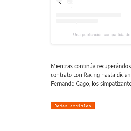
.
.
.
.
.
.
.
Una publicación compartida d
Mientras continúa recuperándose
contrato con Racing hasta diciem
Fernando Gago, los simpatizante
Redes sociales