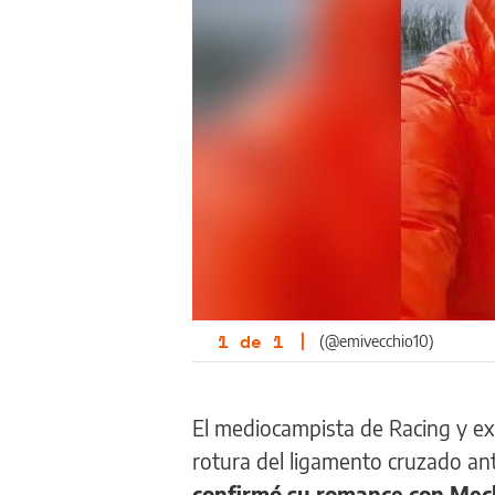
1
de
1
|
(@emivecchio10)
El mediocampista de Racing y ex
rotura del ligamento cruzado ante
confirmó su romance con Mec