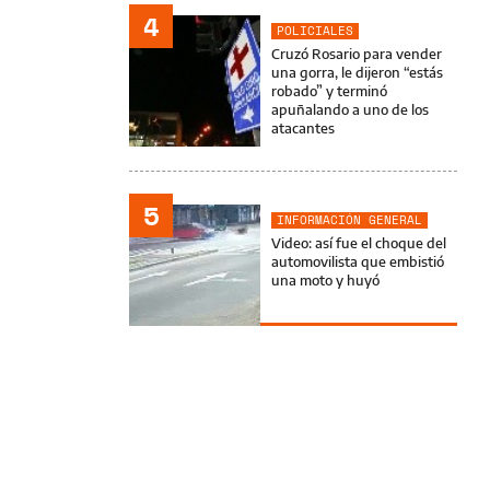
4
POLICIALES
Cruzó Rosario para vender
una gorra, le dijeron “estás
robado” y terminó
apuñalando a uno de los
atacantes
5
INFORMACIÓN GENERAL
Video: así fue el choque del
automovilista que embistió
una moto y huyó