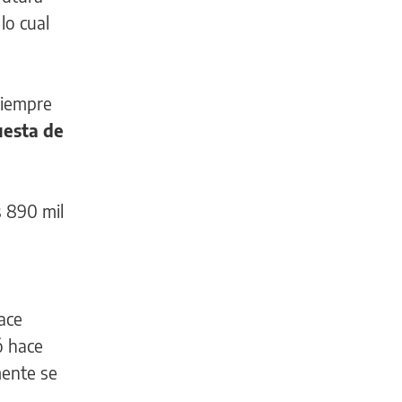
lo cual
 siempre
uesta de
s 890 mil
hace
ó hace
mente se