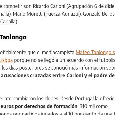
e competir son Ricardo Carloni (Agrupación 6 de dicie
alla), Mario Moretti (Fuerza Auriazul), Gonzalo Bello
 Canalla)
 Tanlongo
ó oficialmente que el mediocampista
Mateo Tanlongo se
 Lisboa
porque no se llegó a un acuerdo con el futbolis
n los días posteriores se conoció más información so
o
acusaciones cruzadas entre Carloni y el padre de
intercambiaron los clubes, desde Portugal la ofrecie
 euros por derechos de formación
, 310 mil como
bonos por partidos jugados y el 10 por ciento de una 