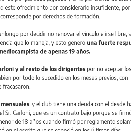
 este ofrecimiento por considerarlo insuficiente, por 
ue corresponde por derechos de formación.
nlongo por decidir no renovar el vínculo e irse libre,
gencia que lo maneja, y esto generó
una fuerte resp
l mediocampista de apenas 19 años.
rloni y al resto de los dirigentes
por no aceptar lo
mbién por todo lo sucedido en los meses previos, con
e fracasaron.
0 mensuales
, y el club tiene una deuda con él desde 
el Sr. Carloni, que es un contrato bajo porque se firm
 menor de 18 años cuando firmó por reglamento sola
ó en el escrito que se conoció en los últimos días.