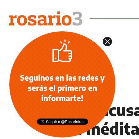
Seguinos en las redes y
serás el primero en
DEPORTES
informarte!
Entre acus
una inédit