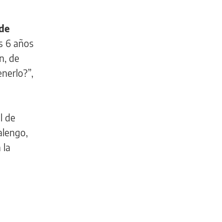
 de
s 6 años
n, de
nerlo?”,
l de
alengo,
 la