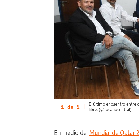
El último encuentro entre 
1
de
1
|
libre. (@rosariocentral)
En medio del
Mundial de Qatar 