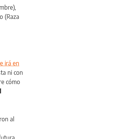
mbre),
so (Raza
 irá en
ta ni con
bre cómo
l
ron al
futura