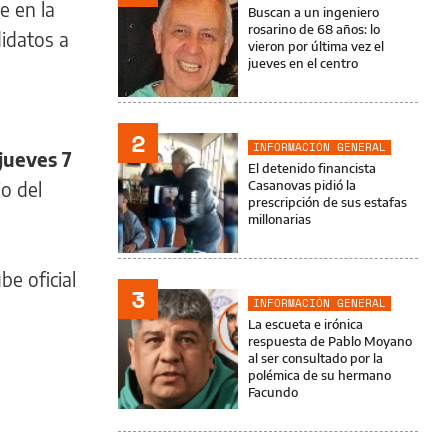
e en la
Buscan a un ingeniero
rosarino de 68 años: lo
didatos a
vieron por última vez el
jueves en el centro
2
INFORMACIÓN GENERAL
 jueves 7
El detenido financista
io del
Casanovas pidió la
prescripción de sus estafas
millonarias
be oficial
3
INFORMACIÓN GENERAL
La escueta e irónica
respuesta de Pablo Moyano
al ser consultado por la
polémica de su hermano
Facundo