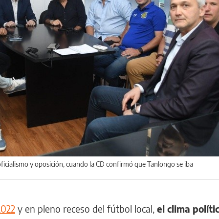
oficialismo y oposición, cuando la CD confirmó que Tanlongo se iba
2022
y en pleno receso del fútbol local,
el clima políti