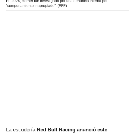
En 2024, Horner fue investigado por una denuncia interna por
"comportamiento inapropiado". (EFE)
La escudería
Red Bull Racing anunció este