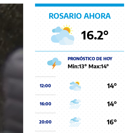
ROSARIO AHORA
16.2
°
PRONÓSTICO DE HOY
Min:
13
° Max:
14
°
14°
12:00
14°
16:00
16°
20:00