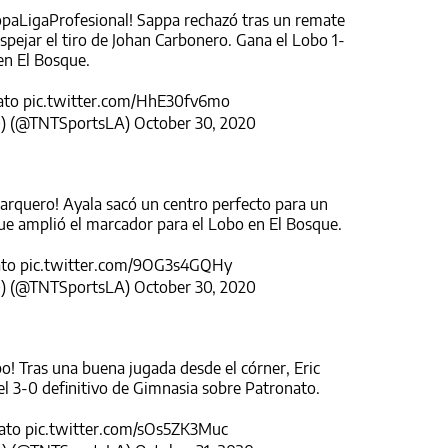
paLigaProfesional
! Sappa rechazó tras un remate
spejar el tiro de Johan Carbonero. Gana el Lobo 1-
en El Bosque.
ato
pic.twitter.com/HhE30fv6mo
�) (@TNTSportsLA)
October 30, 2020
l arquero! Ayala sacó un centro perfecto para un
ue amplió el marcador para el Lobo en El Bosque.
ato
pic.twitter.com/9OG3s4GQHy
�) (@TNTSportsLA)
October 30, 2020
bo! Tras una buena jugada desde el córner, Eric
el 3-0 definitivo de Gimnasia sobre Patronato.
ato
pic.twitter.com/sOs5ZK3Muc