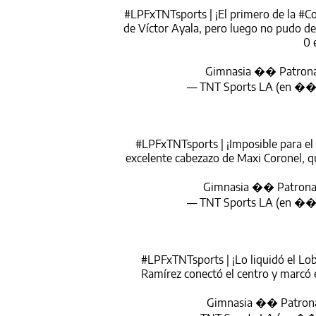
#LPFxTNTsports
| ¡El primero de la
#Co
de Víctor Ayala, pero luego no pudo de
0 
Gimnasia �� Patron
— TNT Sports LA (en �
#LPFxTNTsports
| ¡Imposible para e
excelente cabezazo de Maxi Coronel, q
Gimnasia �� Patron
— TNT Sports LA (en �
#LPFxTNTsports
| ¡Lo liquidó el Lo
Ramírez conectó el centro y marcó 
Gimnasia �� Patron