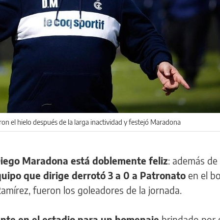
on el hielo después de la larga inactividad y festejó Maradona
iego Maradona está doblemente feliz
: además de 
quipo que dirige derrotó 3 a 0 a Patronato
en el b
amírez, fueron los goleadores de la jornada.
nte en el estadio para un homenaje
brindado por 