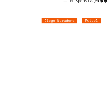
— TNT Sports LA (en �
Diego Maradona
Fútbol