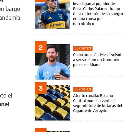
Investigan al jugador de
n embargo,
Boca, Carlos Palacios, luego
de la detención de su suegro
pandemia.
en una causa por
narcotráfico
2
DEPORTES
Como uno más: Messi volvió
a ser viral por un tranquilo
paseo en Miami
3
DEPORTES
otó el
Atento canalla: Rosario
Central pone en venta el
onel
segundo lote de butacas del
Gigante de Arroyito