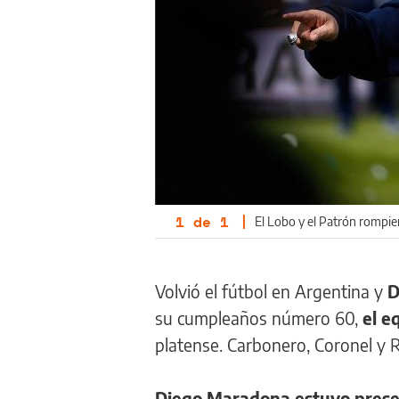
1
de
1
|
El Lobo y el Patrón rompier
Volvió el fútbol en Argentina y
D
su cumpleaños número 60,
el e
platense. Carbonero, Coronel y R
Diego Maradona estuvo prese