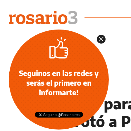
Seguinos en las redes y
serás el primero en
DEPORTES
informarte!
Regalo par
derrotó a P