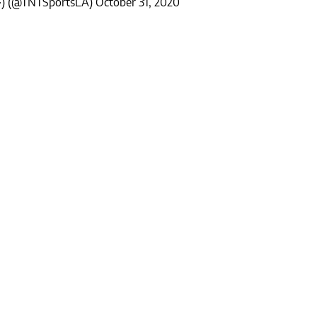
�) (@TNTSportsLA)
October 31, 2020