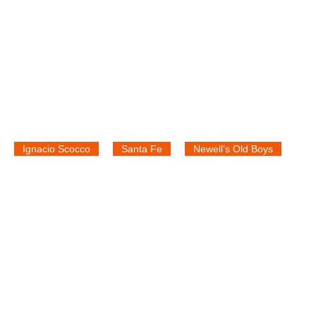
Ignacio Scocco
Santa Fe
Newell’s Old Boys