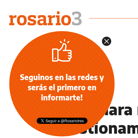
Seguinos en las redes y
serás el primero en
DEPORTES
informarte!
La Cámara 
cuestionam