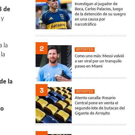
Investigan al jugador de
8 de
Boca, Carlos Palacios, luego
de la detención de su suegro
 y
en una causa por
narcotráfico
a la
2
DEPORTES
 la
Como uno más: Messi volvió
a ser viral por un tranquilo
paseo en Miami
de la
3
DEPORTES
Atento canalla: Rosario
Central pone en venta el
mo
segundo lote de butacas del
Gigante de Arroyito