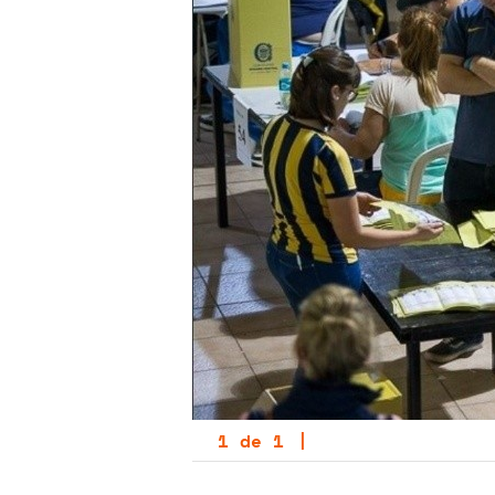
1
de
1
|