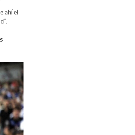
e ahí el
d”.
s