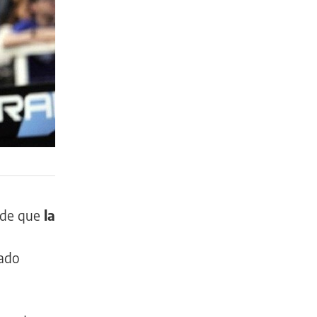
a de que
la
tado