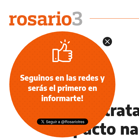
Seguinos en las redes y
serás el primero en
DEPORTES
informarte!
La contrat
impacto nac