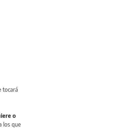
e tocará
uiere o
a los que