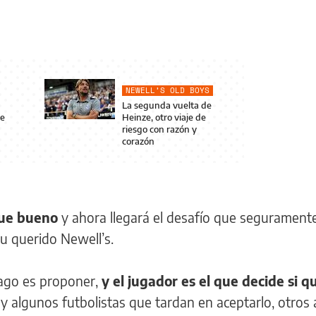
NEWELL’S OLD BOYS
La segunda vuelta de
ze
Heinze, otro viaje de
riesgo con razón y
corazón
fue bueno
y ahora llegará el desafío que segurament
su querido Newell’s.
ago es proponer,
y el jugador es el que decide si q
 algunos futbolistas que tardan en aceptarlo, otros 