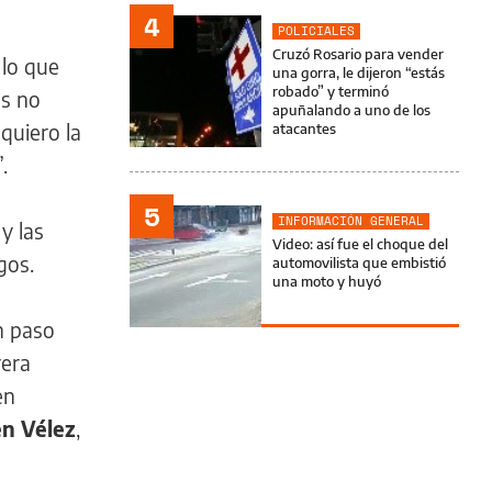
4
POLICIALES
Cruzó Rosario para vender
 lo que
una gorra, le dijeron “estás
robado” y terminó
os no
apuñalando a uno de los
quiero la
atacantes
.
5
INFORMACIÓN GENERAL
y las
Video: así fue el choque del
gos.
automovilista que embistió
una moto y huyó
n paso
rera
en
en Vélez
,