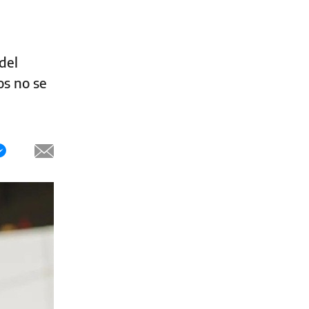
del
os no se