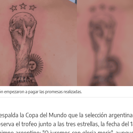
ión empezaron a pagar las promesas realizadas.
espalda la Copa del Mundo que la selección argentin
erva el trofeo junto a las tres estrellas, la fecha del 
 himno argentino: "O juremos con gloria morir", aunqu