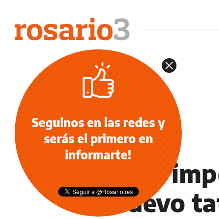
Seguinos en las redes y
serás el primero en
DEPORTES
informarte!
Lo que impo
el nuevo t