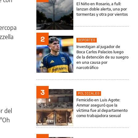
El Niño en Rosario, a full:
lanzan doble alerta, una por
tormentas y otra por vientos
percopa
zzella
2
DEPORTES
Investigan al jugador de
Boca Carlos Palacios luego
de la detención de su suegro
en una causa por
narcotráfico
3
POLICIALES
Femicidio en Luis Agote:
Ammar aseguró que la
r del
víctima fue al departamento
como trabajadora sexual
 "Oh