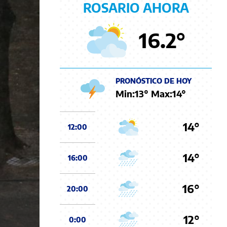
ROSARIO AHORA
16.2
°
PRONÓSTICO DE HOY
Min:
13
° Max:
14
°
14°
12:00
14°
16:00
16°
20:00
12°
0:00