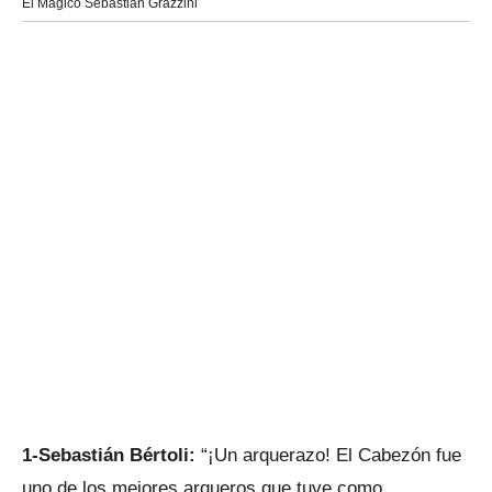
El Mágico Sebastián Grazzini
1-Sebastián Bértoli:
“¡Un arquerazo! El Cabezón fue
uno de los mejores arqueros que tuve como