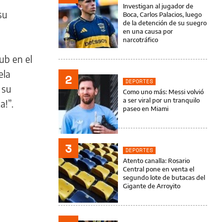
Investigan al jugador de
su
Boca, Carlos Palacios, luego
de la detención de su suegro
en una causa por
narcotráfico
ub en el
ela
2
DEPORTES
 su
Como uno más: Messi volvió
a ser viral por un tranquilo
a!”.
paseo en Miami
3
DEPORTES
Atento canalla: Rosario
Central pone en venta el
segundo lote de butacas del
Gigante de Arroyito