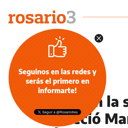
Seguinos en las redes y
serás el primero en
DEPORTES
informarte!
Luto en la 
falleció Ma