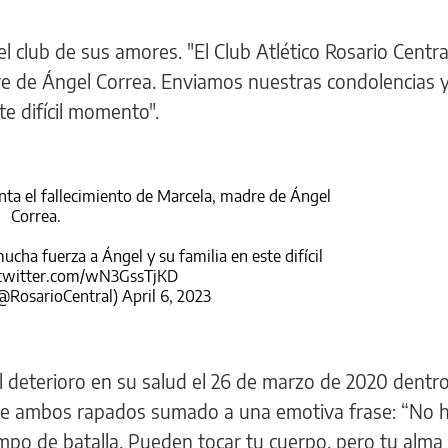
l club de sus amores. "El Club Atlético Rosario Centr
dre de Ángel Correa. Enviamos nuestras condolencias
te difícil momento".
enta el fallecimiento de Marcela, madre de Ángel
Correa.
cha fuerza a Ángel y su familia en este difícil
.twitter.com/wN3GssTjKD
(@RosarioCentral)
April 6, 2023
l deterioro en su salud el 26 de marzo de 2020 dentr
 de ambos rapados sumado a una emotiva frase: “No 
mpo de batalla. Pueden tocar tu cuerpo, pero tu alma