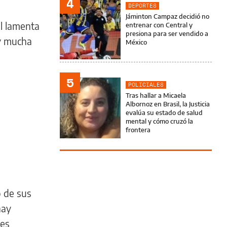
4
DEPORTES
Jáminton Campaz decidió no
al lamenta
entrenar con Central y
presiona para ser vendido a
 y mucha
México
5
POLICIALES
Tras hallar a Micaela
Albornoz en Brasil, la Justicia
evalúa su estado de salud
mental y cómo cruzó la
frontera
o de sus
hay
 es