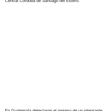
Central Córdoba de Santiago del Estero.
En Guatemala detectaron el ingreso de un integrante