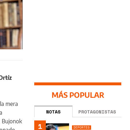
Ortíz
MÁS POPULAR
 la mera
NOTAS
PROTAGONISTAS
a
z Bujonok
1
DEPORTES
donado.