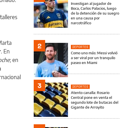
Investigan al jugador de
Boca, Carlos Palacios, luego
de la detención de su suegro
talleres
en una causa por
narcotráfico
Marta
2
DEPORTES
r
. En
Como uno más: Messi volvió
a ser viral por un tranquilo
noche
; en
paseo en Miami
a
rnacional
3
DEPORTES
Atento canalla: Rosario
Central pone en venta el
segundo lote de butacas del
Gigante de Arroyito