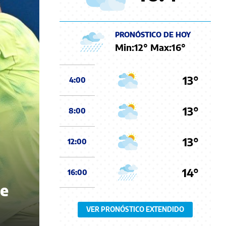
PRONÓSTICO DE HOY
Min:
12
° Max:
16
°
13°
4:00
13°
8:00
13°
12:00
14°
16:00
pe
VER PRONÓSTICO EXTENDIDO