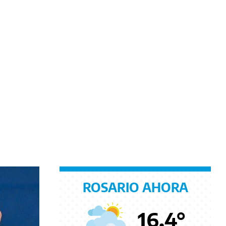
ROSARIO AHORA
16.4
°