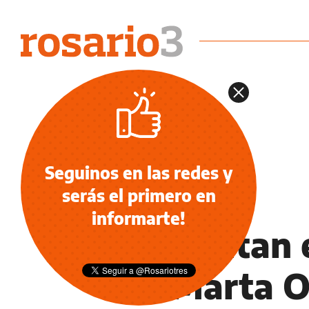
Seguinos en las redes y
serás el primero en
DEPORTES
informarte!
Presentan e
de Marta O