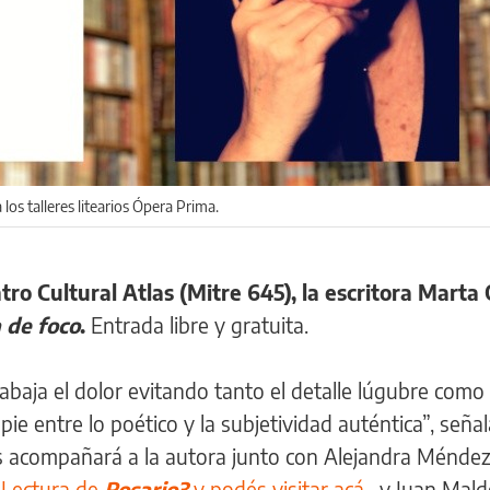
los talleres litearios Ópera Prima.
ntro Cultural Atlas (Mitre 645), la escritora Marta 
 de foco
.
Entrada libre y gratuita.
abaja el dolor evitando tanto el detalle lúgubre como
pie entre lo poético y la subjetividad auténtica”, señal
es acompañará a la autora junto con Alejandra Ménde
e Lectura de
Rosario3
y podés visitar acá
– y Juan Mal