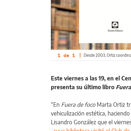
1
de
1
|
Desde 2003, Ortiz coordina 
Este viernes a las 19, en el Ce
presenta su último libro
Fuera
“En
Fuera de foco
Marta Ortiz tr
vehiculización estética, haciendo 
Lisandro González que el viern
–
cuya biblioteca visitó el Club d