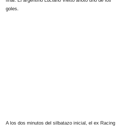
final. El argentino Luciano Vietto anotó uno de los
goles.
A los dos minutos del silbatazo inicial, el ex Racing