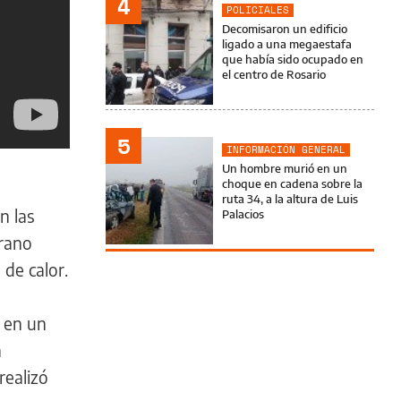
4
POLICIALES
Decomisaron un edificio
ligado a una megaestafa
que había sido ocupado en
el centro de Rosario
5
INFORMACIÓN GENERAL
Un hombre murió en un
choque en cadena sobre la
ruta 34, a la altura de Luis
n las
Palacios
grano
 de calor.
 en un
n
realizó