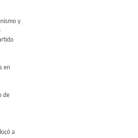
onismo y
n
artido
s en
o de
locó a