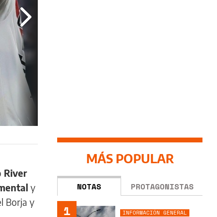
MÁS POPULAR
o
River
NOTAS
PROTAGONISTAS
umental
y
l Borja y
1
INFORMACIÓN GENERAL