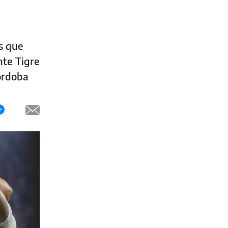
s que
nte Tigre
Córdoba