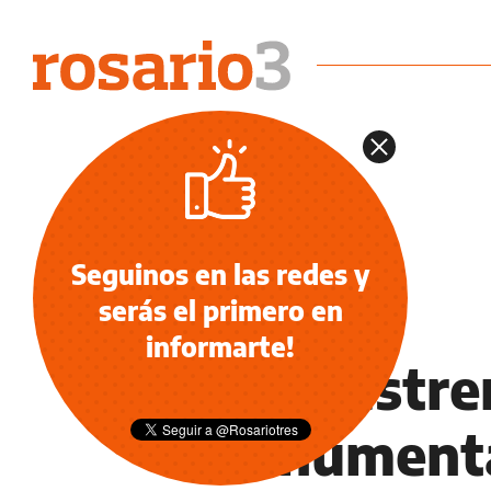
Seguinos en las redes y
serás el primero en
LIGA PROFESIONAL
informarte!
River estr
Monumental