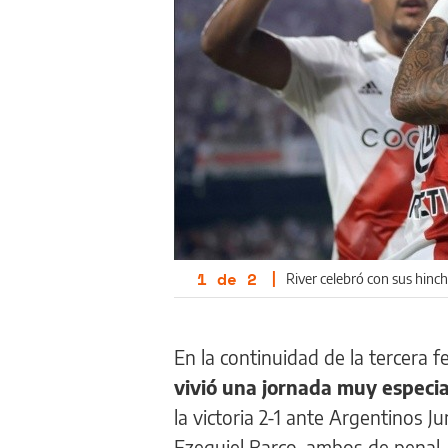
1
de
2
|
River celebró con sus hin
En la continuidad de la tercera 
vivió una jornada muy especi
la victoria 2-1 ante Argentinos J
Ezequiel Barco, ambos de penal, d