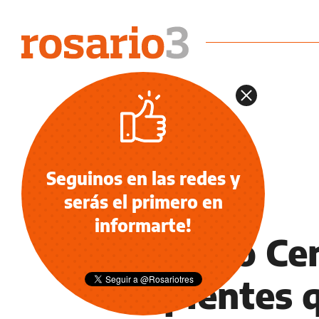
Seguinos en las redes y
serás el primero en
LIGA PROFESIONAL
informarte!
Rosario Ce
suplentes q