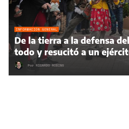
INFORMACIÓN GENERAL
De la tierra a la defensa 
todo y resucitó a un ejérci
Por
RICARDO ROBINS