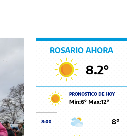
ROSARIO AHORA
8.2
°
PRONÓSTICO DE HOY
Min:
6
° Max:
12
°
8°
8:00