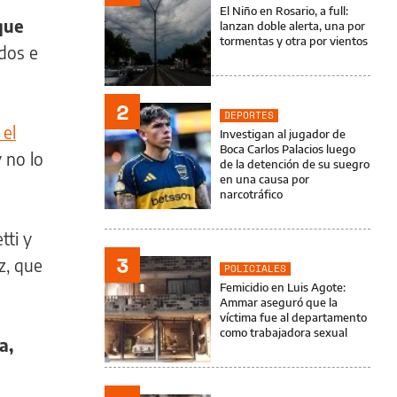
El Niño en Rosario, a full:
que
lanzan doble alerta, una por
tormentas y otra por vientos
dos e
2
DEPORTES
 el
Investigan al jugador de
Boca Carlos Palacios luego
y no lo
de la detención de su suegro
en una causa por
narcotráfico
tti y
3
z, que
POLICIALES
Femicidio en Luis Agote:
Ammar aseguró que la
víctima fue al departamento
como trabajadora sexual
a,