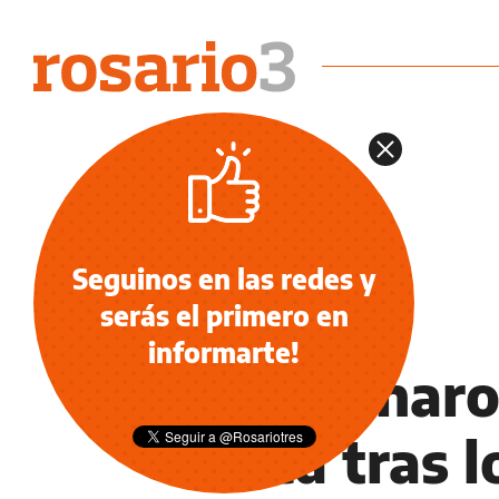
Seguinos en las redes y
serás el primero en
DEPORTES
informarte!
Sancionaro
Boca tras l