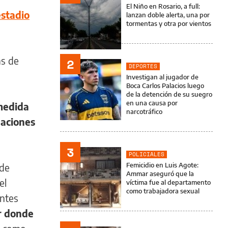
El Niño en Rosario, a full:
estadio
lanzan doble alerta, una por
tormentas y otra por vientos
as de
2
DEPORTES
Investigan al jugador de
Boca Carlos Palacios luego
de la detención de su suegro
en una causa por
medida
narcotráfico
uaciones
3
POLICIALES
Femicidio en Luis Agote:
 de
Ammar aseguró que la
el
víctima fue al departamento
como trabajadora sexual
antes
ar donde