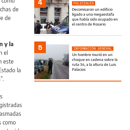
da como
4
POLICIALES
nchas de
Decomisaron un edificio
ligado a una megaestafa
re de
que había sido ocupado en
el centro de Rosario
n y la
5
INFORMACIÓN GENERAL
n el
Un hombre murió en un
choque en cadena sobre la
n este
ruta 34, a la altura de Luis
Estado la
Palacios
”.
os
egistradas
plasmadas
as como