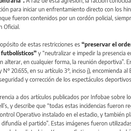
ontraria”.
A raíz de esta agresión, la facción conoci
ción para iniciar un enfrentamiento directo con los hi
nque fueron contenidos por un cordón policial, siemp
 Oficial.
opósito de estas restricciones es
“preservar el orde
futbolísticos”
y “neutralizar e impedir la presencia e
alterar, en cualquier forma, la reunión deportiva”. E
N° 20.655, en su artículo 3°, inciso j), encomienda al 
 seguridad y corrección de los espectáculos deportivos
encia a dos artículos publicados por Infobae sobre l
ll’s, y describe que “todas estas incidencias fueron r
ontrol Operativo instalado en el estadio, y también 
 difundía el partido”. Estas imágenes fueron utilizad