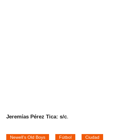
Jeremías Pérez Tica: s/c
.
Newell’s Old Boys
Fútbol
Ciudad