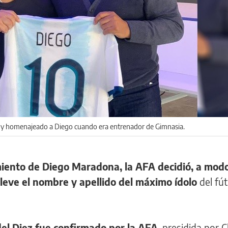
do y homenajeado a Diego cuando era entrenador de Gimnasia.
imiento de Diego Maradona, la AFA decidió, a mod
lleve el nombre y apellido del máximo ídolo
del fút
del Diez fue confirmado por la AFA
, presidida por 