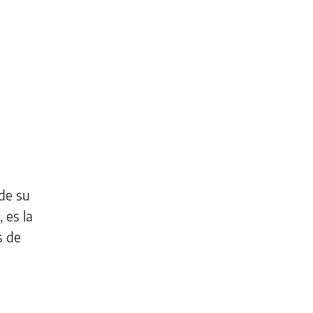
sde su
 es la
s de