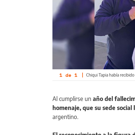
1
de
1
|
Chiqui Tapia había recibi
Al cumplirse un
año del fallec
homenaje, que su sede social 
argentino.
El reconocimiento a la figura 