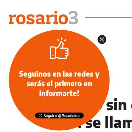
Seguinos en las redes y
serás el primero en
DEPORTES
informarte!
Un año sin 
AFA se lla