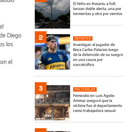
El Niño en Rosario, a full:
lanzan doble alerta, una por
tormentas y otra por vientos
el
 de Diego
2
DEPORTES
os los
Investigan al jugador de
Boca Carlos Palacios luego
de la detención de su suegro
en una causa por
on el
narcotráfico
3
POLICIALES
Femicidio en Luis Agote:
Ammar aseguró que la
víctima fue al departamento
como trabajadora sexual