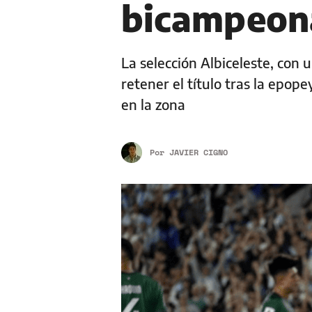
bicampeon
La selección Albiceleste, con
retener el título tras la epope
en la zona
Por
JAVIER CIGNO