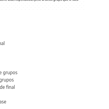
nal
de grupos
 grupos
de final
fase