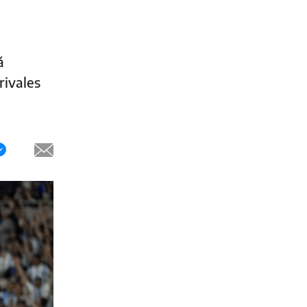
á
rivales