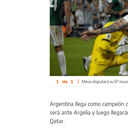
1
de
1
|
Messi disputará su 6º mun
Argentina llega como campeón d
será ante Argelia y luego llegar
Qatar.