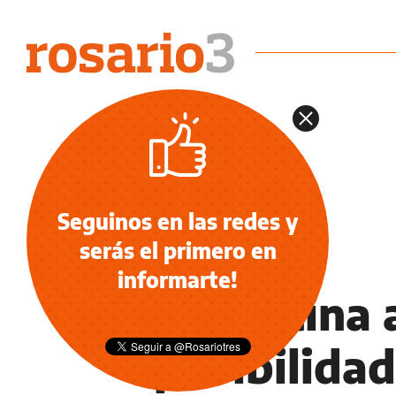
Seguinos en las redes y
serás el primero en
CAMINO AL MUNDIAL 2026
informarte!
Argentina 
posibilidad