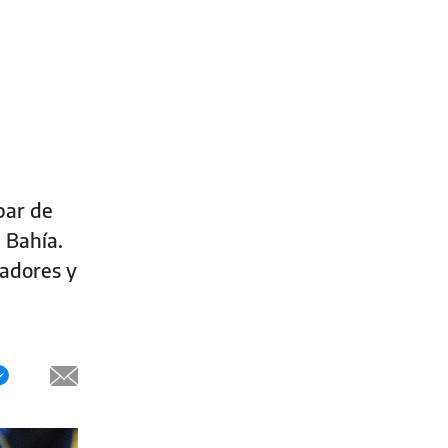
par de
l Bahía.
tadores y