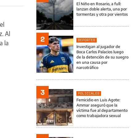
El Niño en Rosario, a full:
lanzan doble alerta, una por
tormentas y otra por vientos
el
. Al
2
DEPORTES
a la
Investigan al jugador de
Boca Carlos Palacios luego
de la detención de su suegro
en una causa por
narcotráfico
3
POLICIALES
Femicidio en Luis Agote:
Ammar aseguró que la
víctima fue al departamento
como trabajadora sexual