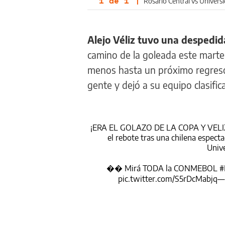
1
de
1
|
Rosario Central vs Univer
Alejo Véliz tuvo una despedida
camino de la goleada este martes
menos hasta un próximo regreso.
gente y dejó a su equipo clasifi
¡ERA EL GOLAZO DE LA COPA Y VELIZ
el rebote tras una chilena especta
Unive
�� Mirá TODA la CONMEBOL
#
pic.twitter.com/S5rDcMabjq
—