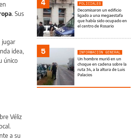
4
 en
POLICIALES
Decomisaron un edificio
ropa
. Sus
ligado a una megaestafa
que había sido ocupado en
el centro de Rosario
 jugar
5
unda idea,
INFORMACIÓN GENERAL
Un hombre murió en un
u único
choque en cadena sobre la
ruta 34, a la altura de Luis
Palacios
bre Véliz
ocal.
nte a su