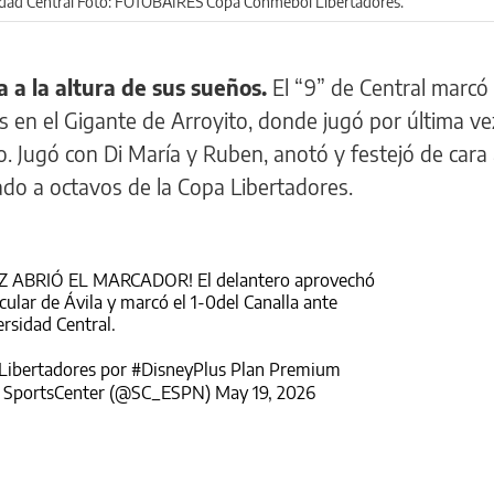
sidad Central Foto: FOTOBAIRES Copa Conmebol Libertadores.
 a la altura de sus sueños.
El “9” de Central marcó 
 en el Gigante de Arroyito, donde jugó por última vez
 Jugó con Di María y Ruben, anotó y festejó de cara 
cado a octavos de la Copa Libertadores.
 ABRIÓ EL MARCADOR! El delantero aprovechó
cular de Ávila y marcó el 1-0del Canalla ante
rsidad Central.
Libertadores
por
#DisneyPlus
Plan Premium
 SportsCenter (@SC_ESPN)
May 19, 2026