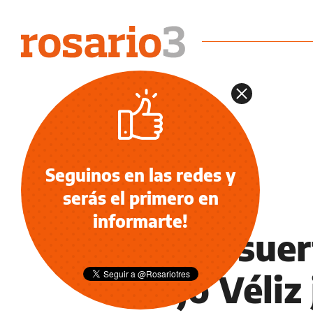
Seguinos en las redes y
serás el primero en
DEPORTES
informarte!
Buena suer
Alejo Véliz