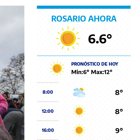
ROSARIO AHORA
6.6
°
PRONÓSTICO DE HOY
Min:
6
° Max:
12
°
8°
8:00
8°
12:00
9°
16:00