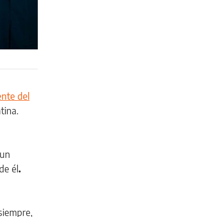
ente del
tina.
 un
de él
.
siempre,