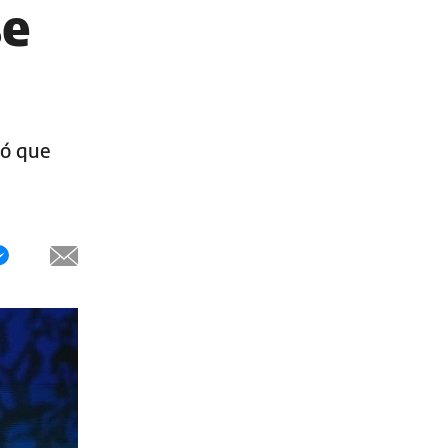
se
ró que