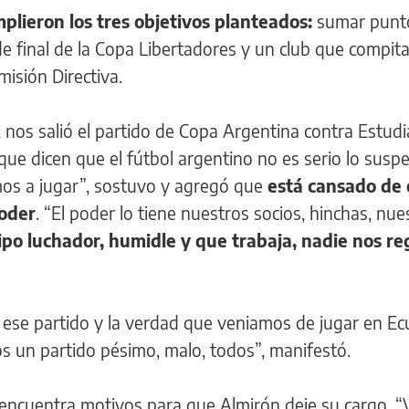
plieron los tres objetivos planteados:
sumar punto
de final de la Copa Libertadores y un club que compita
misión Directiva.
os salió el partido de Copa Argentina contra Estudi
ue dicen que el fútbol argentino no es serio lo susp
amos a jugar”, sostuvo y agregó que
está cansado de
poder
. “El poder lo tiene nuestros socios, hinchas, nue
ipo luchador, humidle y que trabaja, nadie nos re
r ese partido y la verdad que veniamos de jugar en Ec
 un partido pésimo, malo, todos”, manifestó.
encuentra motivos para que Almirón deje su cargo. 