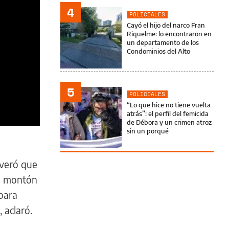
4
POLICIALES
Cayó el hijo del narco Fran
Riquelme: lo encontraron en
un departamento de los
Condominios del Alto
5
POLICIALES
“Lo que hice no tiene vuelta
atrás”: el perfil del femicida
de Débora y un crimen atroz
sin un porqué
everó que
un montón
para
, aclaró.