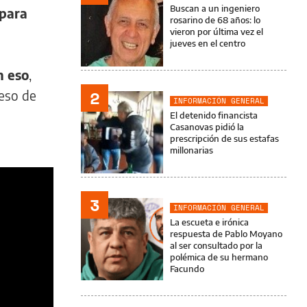
Buscan a un ingeniero
 para
rosarino de 68 años: lo
vieron por última vez el
jueves en el centro
n eso
,
2
ceso de
INFORMACIÓN GENERAL
El detenido financista
Casanovas pidió la
prescripción de sus estafas
millonarias
3
INFORMACIÓN GENERAL
La escueta e irónica
respuesta de Pablo Moyano
al ser consultado por la
polémica de su hermano
Facundo