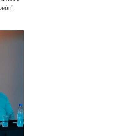
peón”,