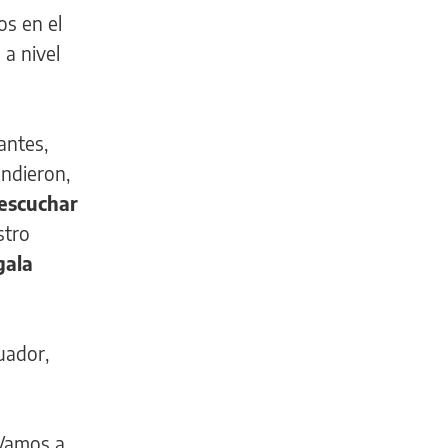
s en el
 a nivel
antes,
endieron,
 escuchar
stro
gala
uador,
“Vamos a