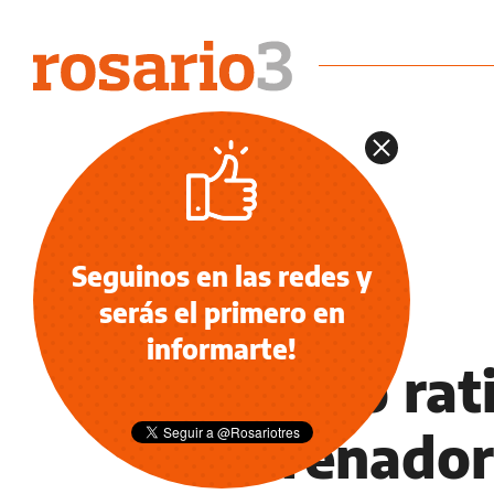
Seguinos en las redes y
serás el primero en
DEPORTES
informarte!
Belloso rat
entrenador