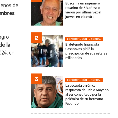
Buscan a un ingeniero
menos de
rosarino de 68 años: lo
ombres
vieron por última vez el
jueves en el centro
2
logró
INFORMACIÓN GENERAL
de la
El detenido financista
Casanovas pidió la
024, en
prescripción de sus estafas
millonarias
3
INFORMACIÓN GENERAL
La escueta e irónica
respuesta de Pablo Moyano
al ser consultado por la
polémica de su hermano
Facundo