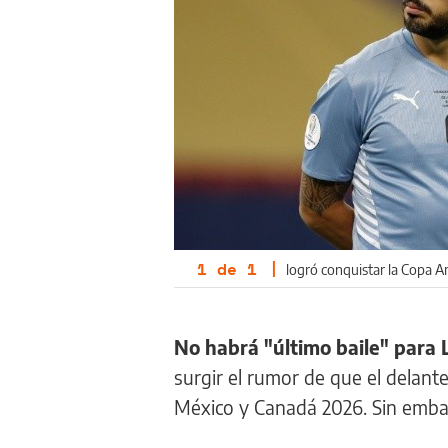
1
de
1
|
logró conquistar la Copa A
No habrá "último baile" para 
surgir el rumor de que el delant
México y Canadá 2026. Sin emb