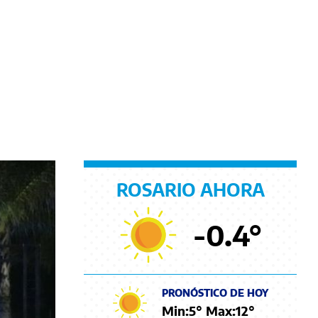
ROSARIO AHORA
-0.4
°
PRONÓSTICO DE HOY
Min:
5
° Max:
12
°