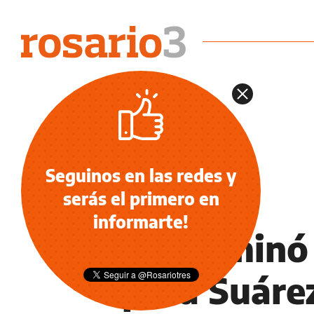
Seguinos en las redes y
serás el primero en
DEPORTES
informarte!
Se terminó
para Suárez