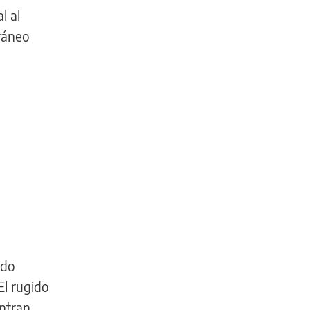
l al
rráneo
ndo
El rugido
entran