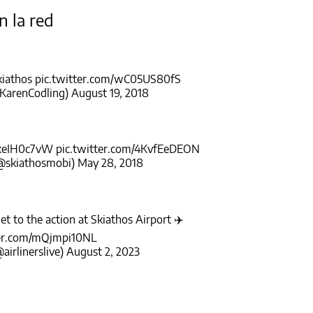
n la red
kiathos
pic.twitter.com/wC05US80fS
@KarenCodling)
August 19, 2018
/RxeIH0c7vW
pic.twitter.com/4KvfEeDEON
(@skiathosmobi)
May 28, 2018
t to the action at Skiathos Airport ✈️
ter.com/mQjmpi10NL
@airlinerslive)
August 2, 2023