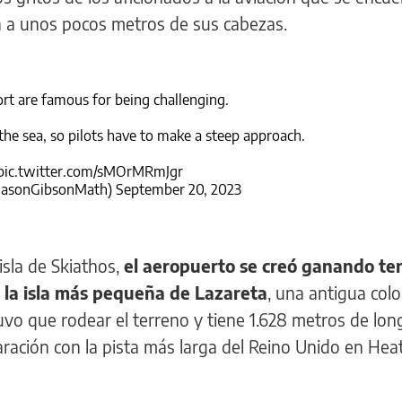
a a unos pocos metros de sus cabezas.
ort are famous for being challenging.
the sea, so pilots have to make a steep approach.
pic.twitter.com/sMOrMRmJgr
JasonGibsonMath)
September 20, 2023
isla de Skiathos,
el aeropuerto se creó ganando ter
y la isla más pequeña de Lazareta
, una antigua colo
tuvo que rodear el terreno y tiene 1.628 metros de lon
ración con la pista más larga del Reino Unido en Hea