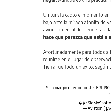
Un turista captó el momento en q
bajo ante la mirada atónita de 
avión comercial desciende rápida
hace que parezca que está a s
Afortunadamente para todos a b
reunirse en el lugar de observació
Tierra fue todo un éxito, según p
Slim margin of error for this ERJ-19
l
��: SloMoSpotte
— Aviation (@w