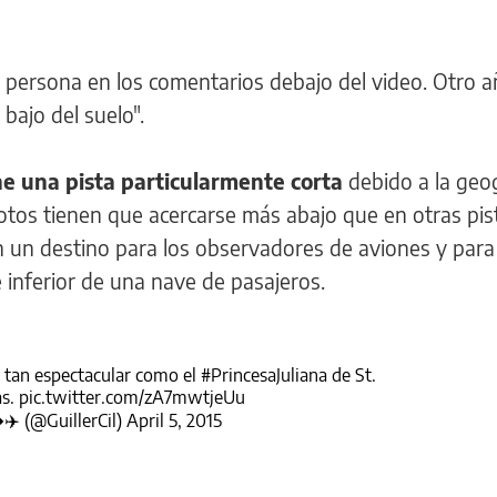
 persona en los comentarios debajo del video. Otro a
bajo del suelo".
ne una pista particularmente corta
debido a la geo
 pilotos tienen que acercarse más abajo que en otras pi
 en un destino para los observadores de aviones y para
e inferior de una nave de pasajeros.
si tan espectacular como el
#PrincesaJuliana
de St.
as
.
pic.twitter.com/zA7mwtjeUu
️ (@GuillerCil)
April 5, 2015