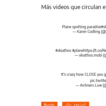
Más videos que circulan e
Plane spotting paradise
#s
— Karen Codling (
#skiathos
#plane
https://t.co
— skiathos.mobi 
It's crazy how CLOSE you ge
pic.twit
— Airliners Live (
Mundo
¿En serio?