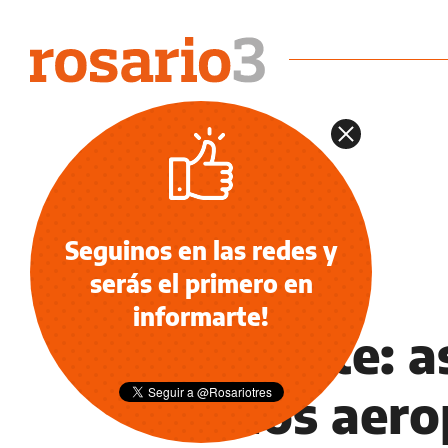
Seguinos en las redes y
serás el primero en
INFORMACIÓN GENERAL
informarte!
Al límite: a
de los aero