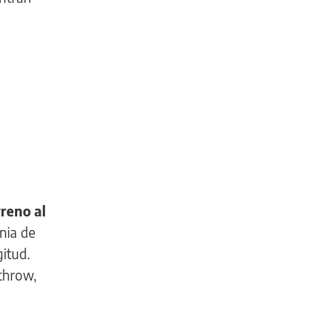
reno al
nia de
gitud.
throw,