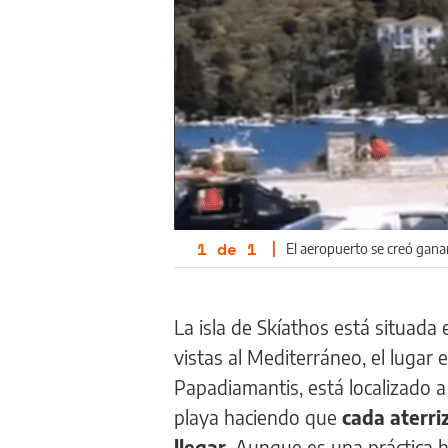
1
de
1
|
El aeropuerto se creó gana
La isla de Skíathos está situada
vistas al Mediterráneo, el lugar
Papadiamantis, está localizado a
playa haciendo que
cada aterri
llegar
. Aunque es una práctica 