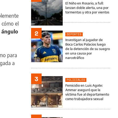
El Niño en Rosario, a full:
lanzan doble alerta, una por
tormentas y otra por vientos
íblemente
a cómo el
 ángulo
2
DEPORTES
Investigan al jugador de
Boca Carlos Palacios luego
de la detención de su suegro
en una causa por
omo para
narcotráfico
egada a
3
POLICIALES
Femicidio en Luis Agote:
Ammar aseguró que la
víctima fue al departamento
como trabajadora sexual