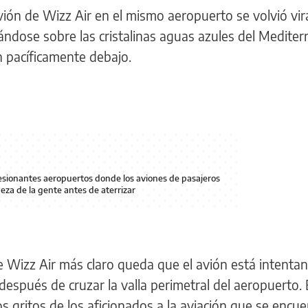
ión de Wizz Air en el mismo aeropuerto se volvió vira
ándose sobre las cristalinas aguas azules del Medite
n pacíficamente debajo.
presionantes aeropuertos donde los aviones de pasajeros
eza de la gente antes de aterrizar
e Wizz Air más claro queda que el avión está intenta
después de cruzar la valla perimetral del aeropuerto. 
os gritos de los aficionados a la aviación que se encu