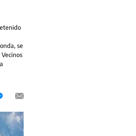
detenido
tonda, se
. Vecinos
ra