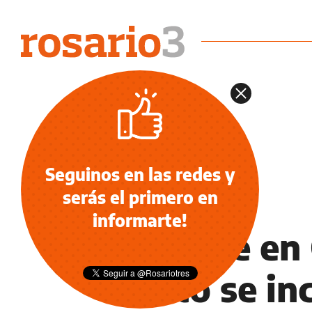
Seguinos en las redes y
serás el primero en
INFORMACIÓN GENERAL
informarte!
Choque en 
moto se in