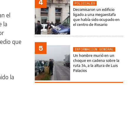
4
POLICIALES
Decomisaron un edificio
an el
ligado a una megaestafa
que había sido ocupado en
e la
el centro de Rosario
or
medio
que
5
INFORMACIÓN GENERAL
Un hombre murió en un
choque en cadena sobre la
ruta 34, a la altura de Luis
Palacios
ido la