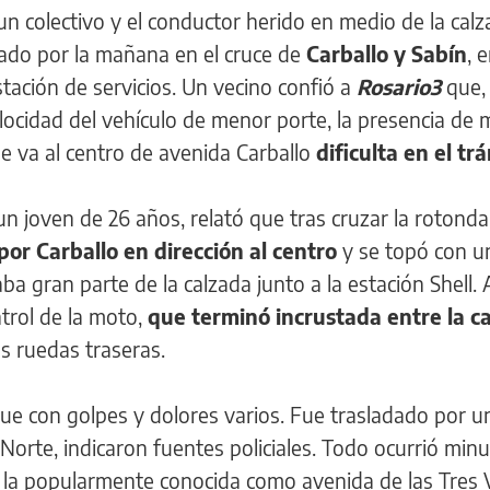
 colectivo y el conductor herido en medio de la calz
bado por la mañana en el cruce de
Carballo y Sabín
, e
stación de servicios. Un vecino confió a
Rosario3
que, 
elocidad del vehículo de menor porte, la presencia de 
e va al centro de avenida Carballo
dificulta en el trá
un joven de 26 años, relató que tras cruzar la rotond
or Carballo en dirección al centro
y se topó con u
a gran parte de la calzada junto a la estación Shell. 
ntrol de la moto,
que terminó incrustada entre la ca
las ruedas traseras.
que con golpes y dolores varios. Fue trasladado por u
Norte, indicaron fuentes policiales. Todo ocurrió min
a la popularmente conocida como avenida de las Tres V