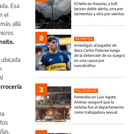
El Niño en Rosario, a full:
ada. Esa
lanzan doble alerta, una por
n el
tormentas y otra por vientos
más allá
micros
2
DEPORTES
nsito.
Investigan al jugador de
Boca Carlos Palacios luego
de la detención de su suegro
a ubicada
en una causa por
narcotráfico
n
Al
rrocería
3
POLICIALES
Femicidio en Luis Agote:
Ammar aseguró que la
víctima fue al departamento
na
como trabajadora sexual
utos
ías.