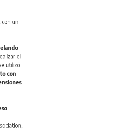
, con un
delando
alizar el
 se utilizó
nto con
mensiones
eso
sociation,