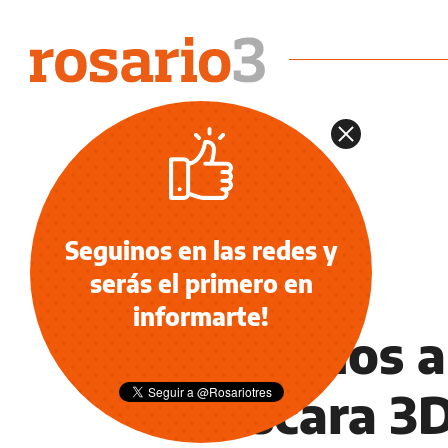
Seguinos en las redes y
serás el primero en
INFORMACIÓN GENERAL
informarte!
Cirujanos 
máscara 3D