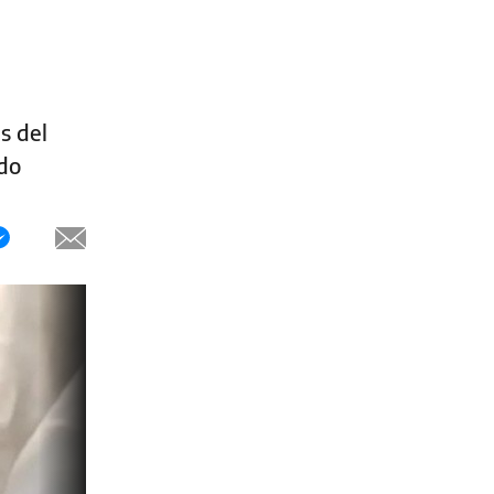
s del
ndo