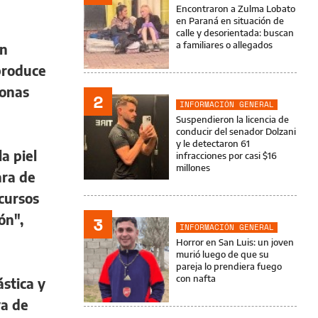
Encontraron a Zulma Lobato
en Paraná en situación de
calle y desorientada: buscan
a familiares o allegados
on
produce
zonas
2
INFORMACIÓN GENERAL
Suspendieron la licencia de
conducir del senador Dolzani
y le detectaron 61
a piel
infracciones por casi $16
millones
ara de
ecursos
ón",
3
INFORMACIÓN GENERAL
Horror en San Luis: un joven
murió luego de que su
pareja lo prendiera fuego
con nafta
ástica y
va de