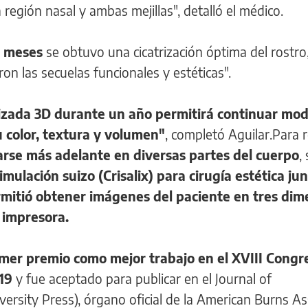
a región nasal y ambas mejillas", detalló el médico.
is meses
se obtuvo una cicatrización óptima del rostro
ron las secuelas funcionales y estéticas".
izada 3D durante un año permitirá continuar mo
su color, textura y volumen"
, completó Aguilar.Para re
arse más adelante en diversas partes del cuerpo
,
ulación suizo (Crisalix) para cirugía estética ju
ermitió obtener imágenes del paciente en tres di
 impresora.
imer premio como mejor trabajo en el XVIII Congr
19
y fue aceptado para publicar en el Journal of
rsity Press), órgano oficial de la American Burns As