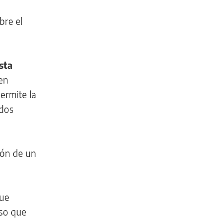
bre el
sta
en
ermite la
odos
ión de un
que
nso que