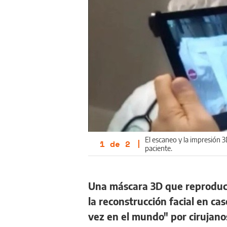
El escaneo y la impresión 3
1
de
2
|
paciente.
Una máscara 3D que reproduce 
la reconstrucción facial en c
vez en el mundo" por cirujanos