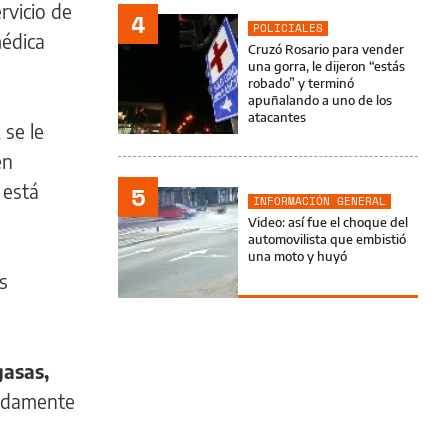
rvicio de
4
POLICIALES
médica
Cruzó Rosario para vender
una gorra, le dijeron “estás
robado” y terminó
apuñalando a uno de los
atacantes
, se le
en
 está
5
INFORMACIÓN GENERAL
Video: así fue el choque del
automovilista que embistió
una moto y huyó
s
gasas,
madamente