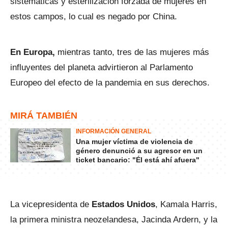
sistemáticas y esterilización forzada de mujeres en
estos campos, lo cual es negado por China.
En Europa,
mientras tanto, tres de las mujeres más
influyentes del planeta advirtieron al Parlamento
Europeo del efecto de la pandemia en sus derechos.
MIRÁ TAMBIÉN
INFORMACIÓN GENERAL
Una mujer víctima de violencia de
género denunció a su agresor en un
ticket bancario: "Él está ahí afuera"
La vicepresidenta de
Estados Unidos
, Kamala Harris,
la primera ministra neozelandesa, Jacinda Ardern, y la