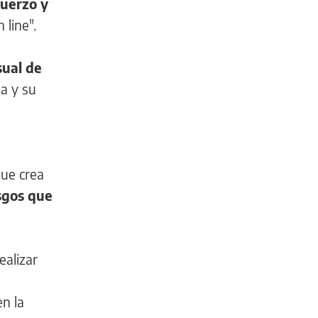
fuerzo y
line".
sual de
na y su
que crea
esgos que
ealizar
en la