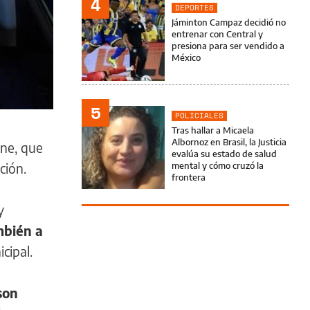
4
DEPORTES
Jáminton Campaz decidió no
entrenar con Central y
presiona para ser vendido a
México
5
POLICIALES
Tras hallar a Micaela
Albornoz en Brasil, la Justicia
ine, que
evalúa su estado de salud
ción.
mental y cómo cruzó la
frontera
y
mbién a
cipal.
son