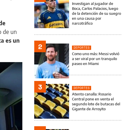
Investigan al jugador de
Boca, Carlos Palacios, luego
de la detención de su suegro
en una causa por
nde
narcotráfico
o de un
a es un
2
DEPORTES
Como uno más: Messi volvió
a ser viral por un tranquilo
paseo en Miami
3
DEPORTES
Atento canalla: Rosario
Central pone en venta el
segundo lote de butacas del
Gigante de Arroyito