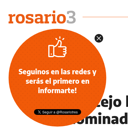
Seguinos en las redes y
serás el primero en
INFORMACIÓN GENERAL
informarte!
El Concejo
denominada