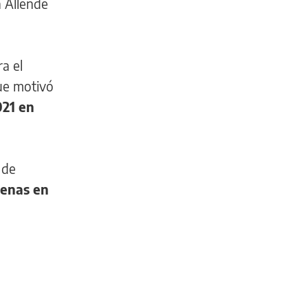
a Allende
a el
que motivó
021 en
 de
denas en