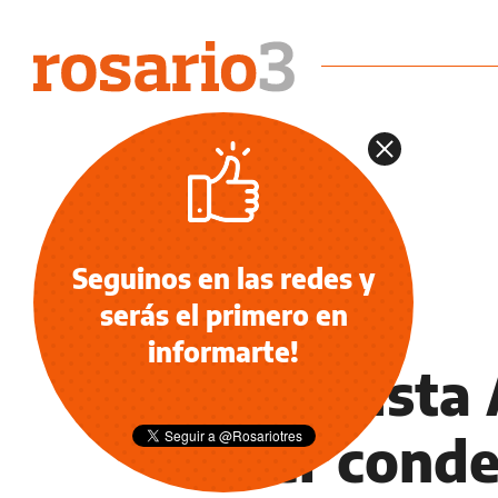
Seguinos en las redes y
serás el primero en
INFORMACIÓN GENERAL
informarte!
El golfista
a ser cond