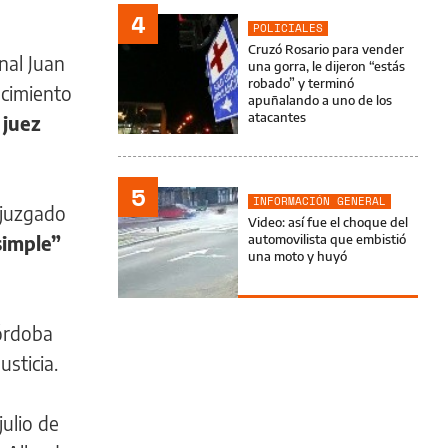
4
POLICIALES
Cruzó Rosario para vender
nal Juan
una gorra, le dijeron “estás
robado” y terminó
ocimiento
apuñalando a uno de los
atacantes
 juez
5
INFORMACIÓN GENERAL
 juzgado
Video: así fue el choque del
simple”
automovilista que embistió
una moto y huyó
Córdoba
usticia.
 julio de