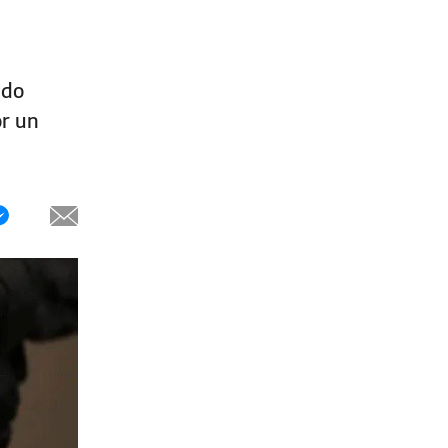
ido
or un