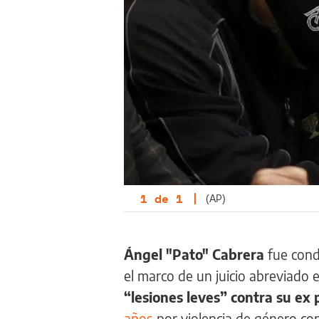
1
de
1
|
(AP)
Ángel "Pato" Cabrera
fue cond
el marco de un juicio abreviado 
“lesiones leves” contra su ex 
años
por violencia de género con