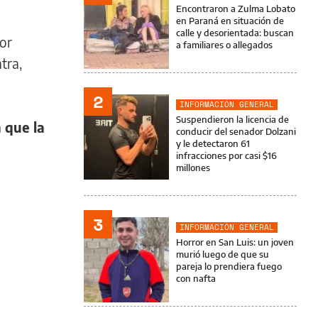
Encontraron a Zulma Lobato
en Paraná en situación de
calle y desorientada: buscan
por
a familiares o allegados
tra,
2
INFORMACIÓN GENERAL
Suspendieron la licencia de
 que la
conducir del senador Dolzani
y le detectaron 61
infracciones por casi $16
millones
3
INFORMACIÓN GENERAL
Horror en San Luis: un joven
murió luego de que su
pareja lo prendiera fuego
con nafta