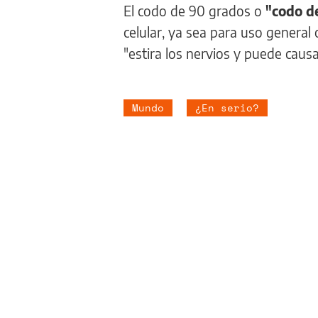
El codo de 90 grados o
"codo d
celular, ya sea para uso general 
"estira los nervios y puede caus
Mundo
¿En serio?