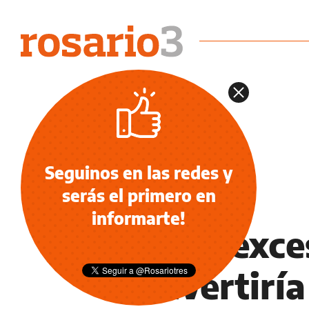
Seguinos en las redes y
serás el primero en
INFORMACIÓN GENERAL
informarte!
El uso exce
convertirí