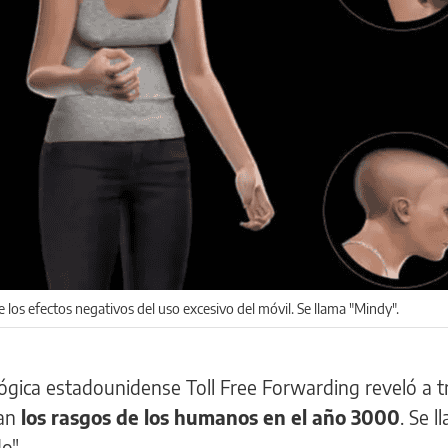
e los efectos negativos del uso excesivo del móvil. Se llama "Mindy".
ógica estadounidense Toll Free Forwarding reveló a t
ían
los rasgos de los humanos en el año 3000
. Se l
o".