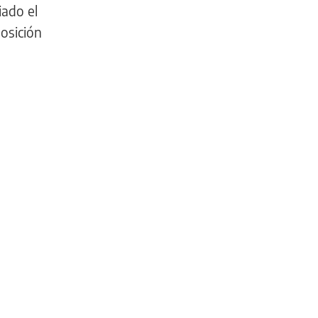
iado el
posición