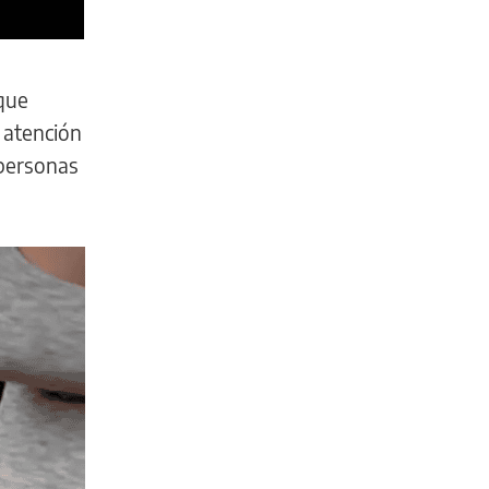
que
 atención
 personas