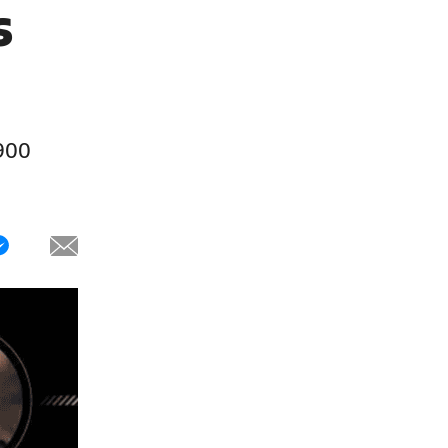
s
 900