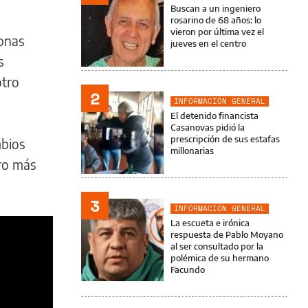
Buscan a un ingeniero
rosarino de 68 años: lo
vieron por última vez el
sonas
jueves en el centro
s
otro
2
INFORMACIÓN GENERAL
El detenido financista
Casanovas pidió la
prescripción de sus estafas
mbios
millonarias
bro más
3
INFORMACIÓN GENERAL
La escueta e irónica
respuesta de Pablo Moyano
al ser consultado por la
polémica de su hermano
Facundo