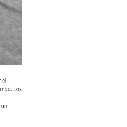
 el
iempo. Los
 un