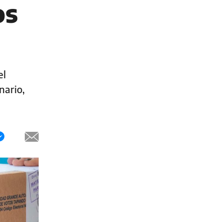
os
el
nario,