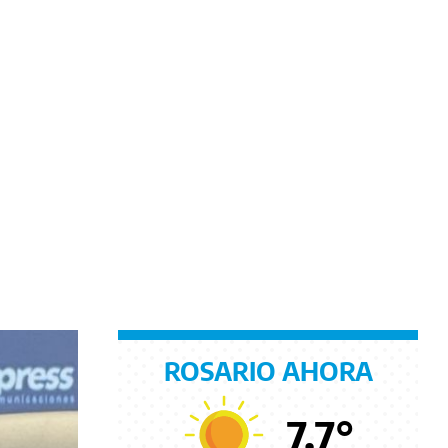
ROSARIO AHORA
7.7
°