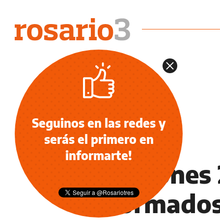
Seguinos en las redes y
serás el primero en
INFORMACIÓN GENERAL
informarte!
Elecciones
informados