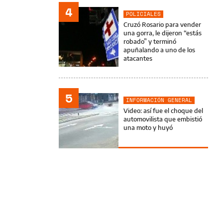
4
POLICIALES
Cruzó Rosario para vender
una gorra, le dijeron “estás
robado” y terminó
apuñalando a uno de los
atacantes
5
INFORMACIÓN GENERAL
Video: así fue el choque del
automovilista que embistió
una moto y huyó