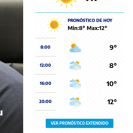
PRONÓSTICO DE HOY
Min:
8
° Max:
12
°
9°
8:00
8°
12:00
10°
16:00
12°
20:00
u
VER PRONÓSTICO EXTENDIDO