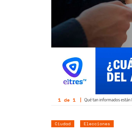
1
de
1
|
Qué tan informados están lo
Ciudad
Elecciones