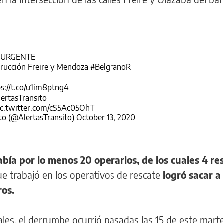
URGENTE
trucción Freire y Mendoza
#BelgranoR
ps://t.co/u1im8ptng4
ertasTransito
ic.twitter.com/cS5Ac05OhT
to (@AlertasTransito)
October 13, 2020
abía por lo menos 20 operarios, de los cuales 4 re
ue trabajó en los operativos de rescate
logró sacar a
ros.
les, el derrumbe ocurrió pasadas las 15 de este marte