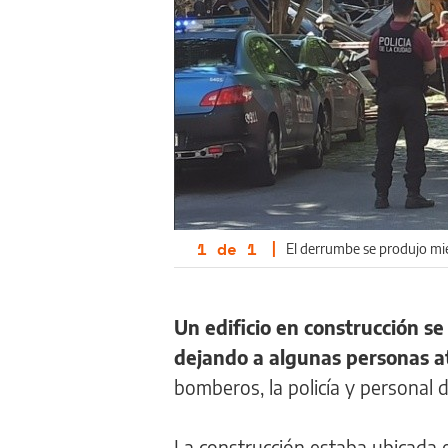
1
de
1
|
El derrumbe se produjo mie
Un edificio en construcción s
dejando a algunas personas at
bomberos, la policía y personal
La construcción estaba ubicada en