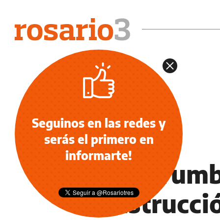
Seguinos en las redes y
serás el primero en
INFORMACIÓN GENERAL
informarte!
Se derrumb
construcci