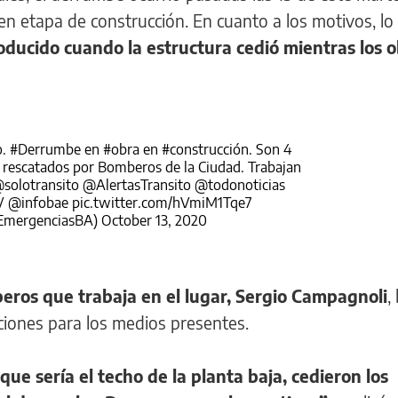
n etapa de construcción. En cuanto a los motivos, lo
ducido cuando la estructura cedió mientras los 
o
.
#Derrumbe
en
#obra
en
#construcción
. Son 4
s rescatados por Bomberos de la Ciudad. Trabajan
solotransito
@AlertasTransito
@todonoticias
V
@infobae
pic.twitter.com/hVmiM1Tqe7
EmergenciasBA)
October 13, 2020
eros que trabaja en el lugar, Sergio Campagnoli
,
aciones para los medios presentes.
ue sería el techo de la planta baja, cedieron los