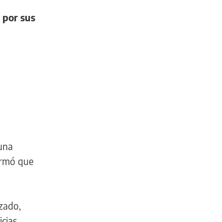
 por sus
 una
irmó que
zado,
icias