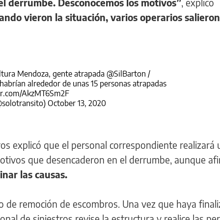
 el derrumbe. Desconocemos los motivos”
, explicó
ando vieron la situación, varios operarios salieron
altura Mendoza, gente atrapada
@SilBarton
/
habrían alrededor de unas 15 personas atrapadas
ter.com/AkzMT6Sm2F
solotransito)
October 13, 2020
os explicó que el personal correspondiente realizará
 motivos que desencaderon en el derrumbe, aunque af
nar las causas.
ajo de remoción de escombros. Una vez que haya finali
nal de siniestros revise la estructura y realice las per