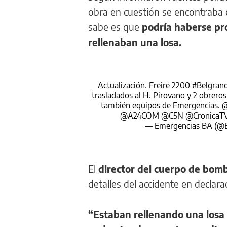
obra en cuestión se encontraba e
sabe es que
podría haberse pro
rellenaban una losa.
Actualización. Freire 2200
#Belgran
trasladados al H. Pirovano y 2 obrero
también equipos de Emergencias.
@
@A24COM
@C5N
@CronicaT
— Emergencias BA (@
El
director del cuerpo de bomb
detalles del accidente en declar
“Estaban rellenando una losa q