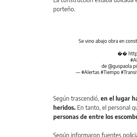
porteño.
Se vino abajo obra en cons
��
htt
#Al
de
@guspaola
p
— #Alertas #Tiempo #Transi
Según trascendió,
en el lugar h
heridos.
En tanto, el personal q
personas de entre los escomb
Según informaron fuentes policia