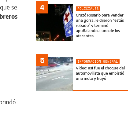
4
 que se
POLICIALES
obreros
Cruzó Rosario para vender
una gorra, le dijeron “estás
robado” y terminó
apuñalando a uno de los
atacantes
5
INFORMACIÓN GENERAL
Video: así fue el choque del
automovilista que embistió
una moto y huyó
 brindó