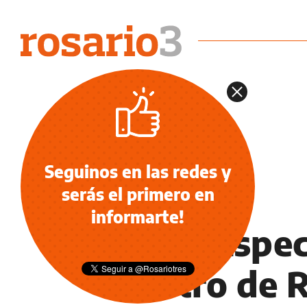
Seguinos en las redes y
serás el primero en
INFORMACIÓN GENERAL
informarte!
Feria Espec
centro de 