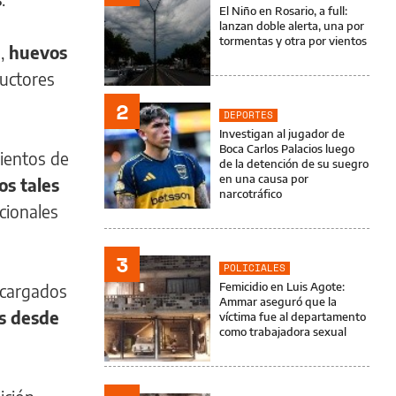
El Niño en Rosario, a full:
lanzan doble alerta, una por
tormentas y otra por vientos
s,
huevos
ductores
2
DEPORTES
Investigan al jugador de
Boca Carlos Palacios luego
mientos de
de la detención de su suegro
en una causa por
os tales
narcotráfico
cionales
3
POLICIALES
Femicidio en Luis Agote:
ncargados
Ammar aseguró que la
es desde
víctima fue al departamento
como trabajadora sexual