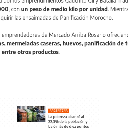
a por los emprendimientos Gauchito Gil y Batalla Trad
.000
, con
un peso de medio kilo por unidad
. Mientr
dquirir las ensaimadas de Panificación Morocho.
 los emprendedores de Mercado Arriba Rosario ofrecien
as, mermeladas caseras, huevos, panificación de t
a, entre otros productos
.
ARGENTINA
La pobreza alcanzó al
22,3% de la población y
bajó más de diez puntos