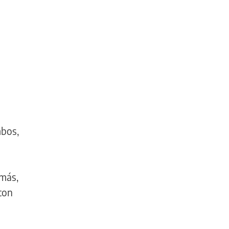
mbos,
más,
con