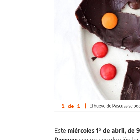
1
de
1
|
El huevo de Pascuas se pod
Este
miércoles 1° de abril, de 9
Pascuas
con una producción loc