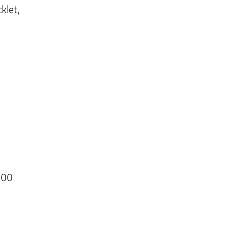
klet,
.500