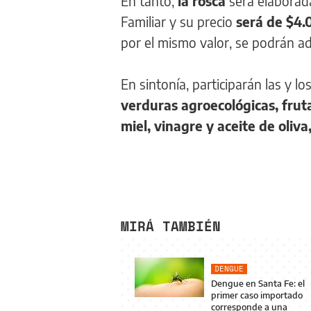
En tanto,
la rosca
será elaborad
Familiar y su precio
será de $4
por el mismo valor, se podrán a
En sintonía, participarán las y
verduras agroecológicas, frut
miel, vinagre y aceite de oliv
MIRÁ TAMBIÉN
DENGUE
Dengue en Santa Fe: el
primer caso importado
corresponde a una