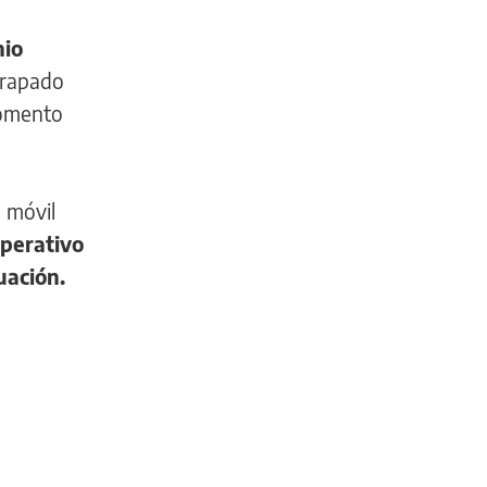
nio
rrapado
momento
 móvil
operativo
uación.