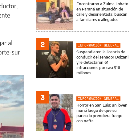
Encontraron a Zulma Lobato
ductor,
en Paraná en situación de
ente
calle y desorientada: buscan
a familiares o allegados
2
ar al
INFORMACIÓN GENERAL
orte-sur
Suspendieron la licencia de
conducir del senador Dolzani
y le detectaron 61
infracciones por casi $16
millones
3
INFORMACIÓN GENERAL
Horror en San Luis: un joven
murió luego de que su
pareja lo prendiera fuego
con nafta