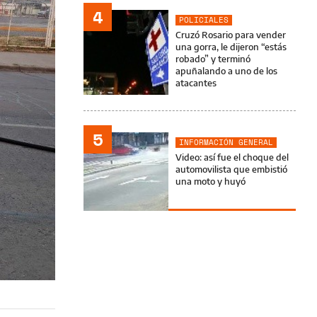
4
POLICIALES
Cruzó Rosario para vender
una gorra, le dijeron “estás
robado” y terminó
apuñalando a uno de los
atacantes
5
INFORMACIÓN GENERAL
Video: así fue el choque del
automovilista que embistió
una moto y huyó