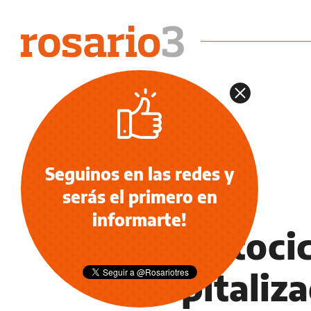
Seguinos en las redes y
serás el primero en
INFORMACIÓN GENERAL
informarte!
Un motocic
hospitaliza