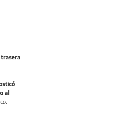
a trasera
osticó
o al
co.