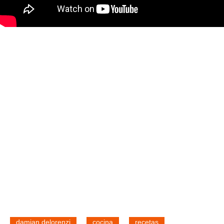
damian delorenzi
cocina
recetas