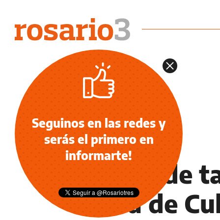
Seguinos en las redes y
serás el primero en
OCIO
informarte!
Cierre de ta
Casa de Cul