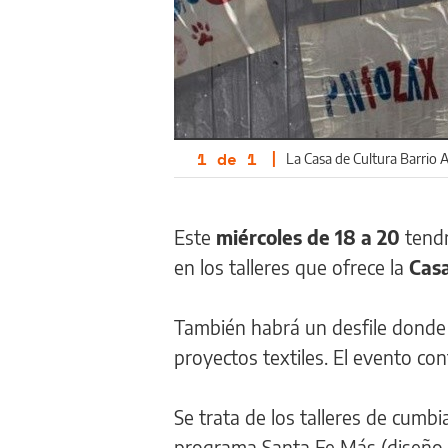
1
de
1
|
La Casa de Cultura Barrio A
Este
miércoles de 18 a 20
tendr
en los talleres que ofrece la
Casa
También habrá un desfile donde 
proyectos textiles. El evento co
Se trata de los talleres de cumbi
programa Santa Fe Más (diseño te