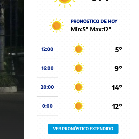
PRONÓSTICO DE HOY
Min:
5
° Max:
12
°
5°
12:00
9°
16:00
14°
20:00
12°
0:00
VER PRONÓSTICO EXTENDIDO