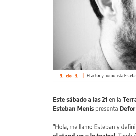
1
de
1
|
El actor y humorista Esteb
Este sábado a las 21
en la
Terr
Esteban Menis
presenta
Defor
"Hola, me llamo Esteban y definir
el stand up y lo teatral
. Tambi