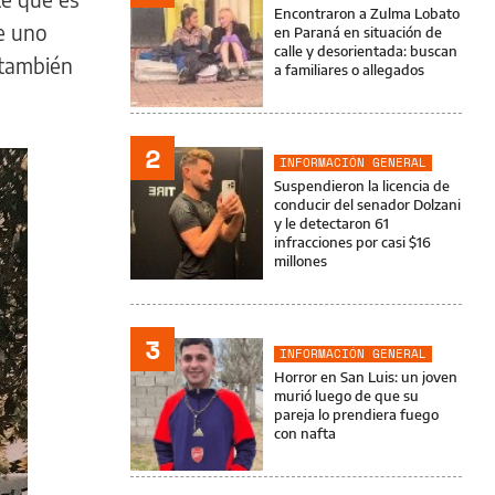
Encontraron a Zulma Lobato
e uno
en Paraná en situación de
calle y desorientada: buscan
l también
a familiares o allegados
2
INFORMACIÓN GENERAL
Suspendieron la licencia de
conducir del senador Dolzani
y le detectaron 61
infracciones por casi $16
millones
3
INFORMACIÓN GENERAL
Horror en San Luis: un joven
murió luego de que su
pareja lo prendiera fuego
con nafta