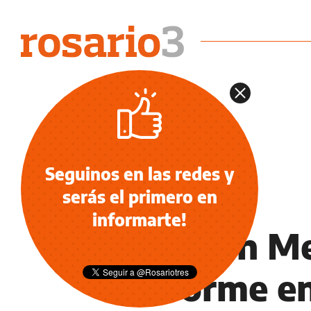
Seguinos en las redes y
serás el primero en
TEATRO
informarte!
Esteban Me
Deforme en