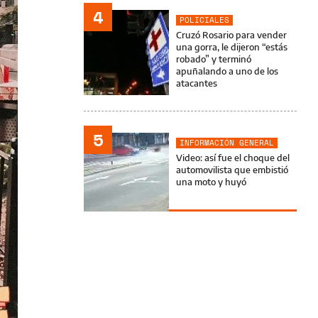
4
POLICIALES
Cruzó Rosario para vender
una gorra, le dijeron “estás
robado” y terminó
apuñalando a uno de los
atacantes
5
INFORMACIÓN GENERAL
Video: así fue el choque del
automovilista que embistió
una moto y huyó