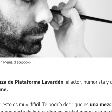
an Menis. (Facebook)
aza de Plataforma Lavardén
, el actor, humorista y 
me.
 esto es muy difícil. Te podría decir que es
una mezcl
én que parte de lo que digo es verdad menos esa par