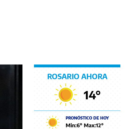
ROSARIO AHORA
14
°
PRONÓSTICO DE HOY
Min:
6
° Max:
12
°