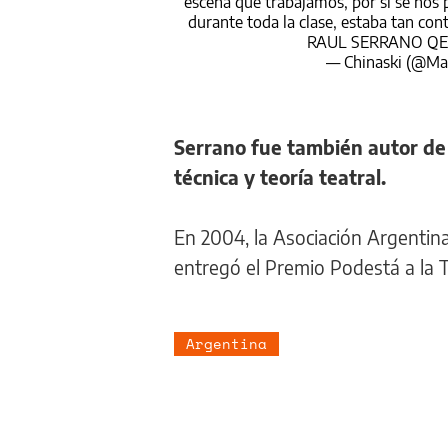
escena que trabajamos, por si se nos 
durante toda la clase, estaba tan co
RAUL SERRANO QE
— Chinaski (@Ma
Serrano fue también autor de l
técnica y teoría teatral.
En 2004, la Asociación Argentina
entregó el Premio Podestá a la 
Argentina