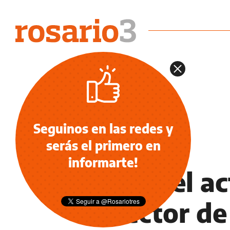
Seguinos en las redes y
serás el primero en
TEATRO
informarte!
Murió el a
director de