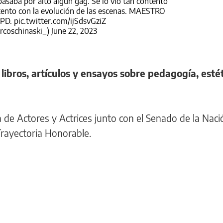
pasaba por alto algún gag. Se lo vio tan contento
ntento con la evolución de las escenas. MAESTRO
PD.
pic.twitter.com/ijSdsvGziZ
rcoschinaski_)
June 22, 2023
ibros, artículos y ensayos sobre pedagogía, estét
 de Actores y Actrices junto con el Senado de la Nació
Trayectoria Honorable.