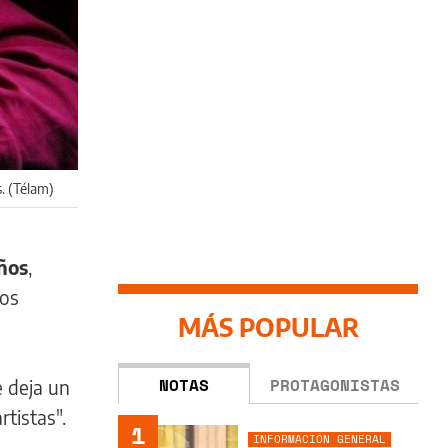
s. (Télam)
años
,
los
MÁS POPULAR
NOTAS
PROTAGONISTAS
e deja un
tistas".
1
INFORMACIÓN GENERAL