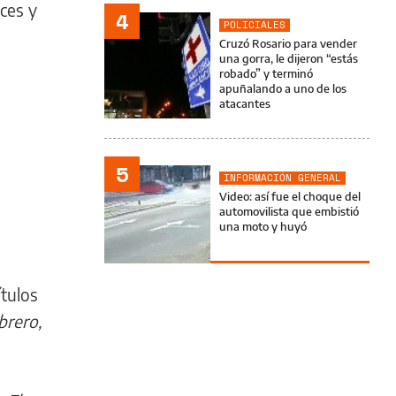
ces y
4
POLICIALES
Cruzó Rosario para vender
una gorra, le dijeron “estás
robado” y terminó
apuñalando a uno de los
atacantes
5
INFORMACIÓN GENERAL
Video: así fue el choque del
automovilista que embistió
una moto y huyó
ítulos
brero,