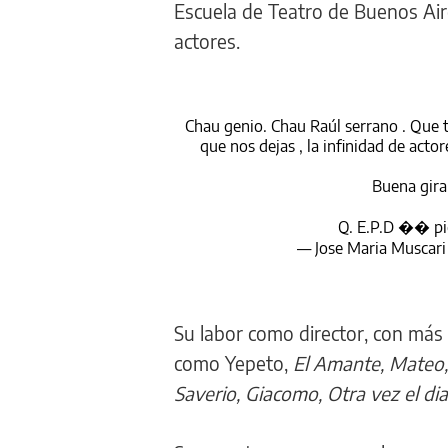
Escuela de Teatro de Buenos Air
actores.
Chau genio. Chau Raúl serrano . Que t
que nos dejas , la infinidad de actor
Buena gira
Q. E.P.D ��
p
— Jose Maria Muscar
Su labor como director, con más 
como Yepeto,
El Amante, Mateo,
Saverio, Giacomo, Otra vez el di