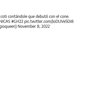
 coti contándole que debutó con el cone.
ÓNICAS
#GH22
pic.twitter.com/JoDUVe5Di8
ggioqueen)
November 8, 2022