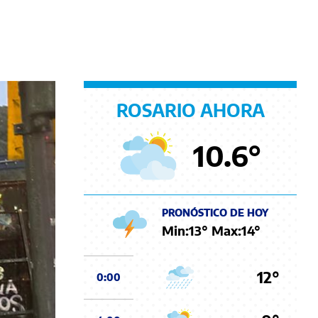
ROSARIO AHORA
10.6
°
PRONÓSTICO DE HOY
Min:
13
° Max:
14
°
12°
0:00