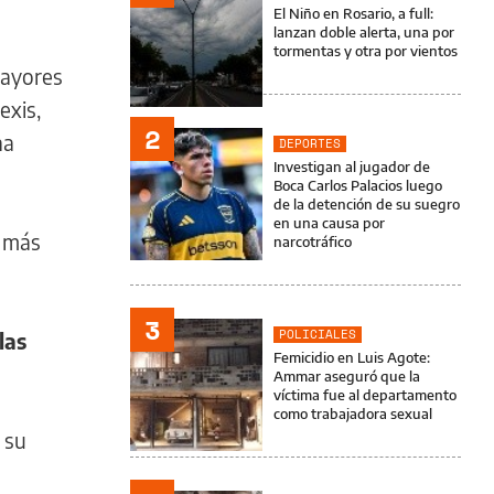
El Niño en Rosario, a full:
lanzan doble alerta, una por
tormentas y otra por vientos
mayores
exis,
2
na
DEPORTES
Investigan al jugador de
Boca Carlos Palacios luego
de la detención de su suegro
en una causa por
e más
narcotráfico
3
POLICIALES
las
Femicidio en Luis Agote:
Ammar aseguró que la
víctima fue al departamento
como trabajadora sexual
 su