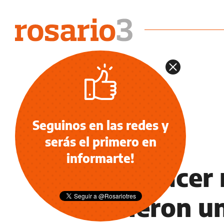
Seguinos en las redes y
serás el primero en
OCIO
informarte!
“Sin hacer 
tuvieron u