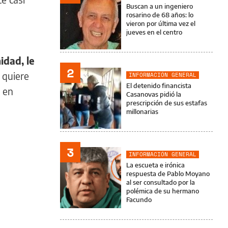
Buscan a un ingeniero
rosarino de 68 años: lo
vieron por última vez el
jueves en el centro
idad, le
2
 quiere
INFORMACIÓN GENERAL
El detenido financista
r en
Casanovas pidió la
prescripción de sus estafas
millonarias
3
INFORMACIÓN GENERAL
La escueta e irónica
respuesta de Pablo Moyano
al ser consultado por la
polémica de su hermano
Facundo