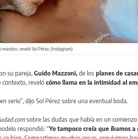
mi marido», reveló Sol Pérez. (Instagram)
on su pareja,
Guido Mazzoni,
de los
planes de casa
e contexto, reveló
cómo llama en la intimidad al em
n serio”, dijo Sol Pérez sobre una eventual boda.
iudad.com
sobre las dudas que había en un comienzo
 modelo respondió: “
Yo tampoco creía que íbamos a 
s re bien. Compartimos muchas cosas, convivimos hac