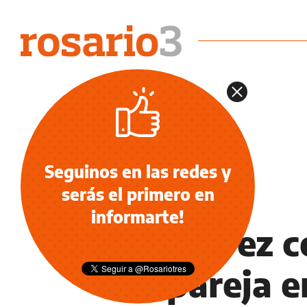
Seguinos en las redes y
serás el primero en
PURO SHOW
informarte!
Sol Pérez c
su pareja e