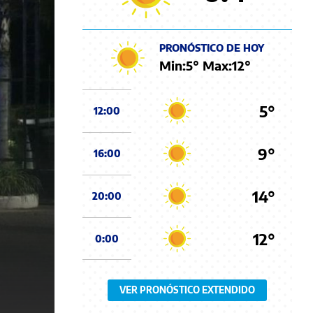
PRONÓSTICO DE HOY
Min:
5
° Max:
12
°
5°
12:00
9°
16:00
14°
20:00
12°
0:00
VER PRONÓSTICO EXTENDIDO