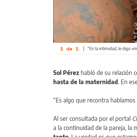
1
de
1
|
“En la intimidad, le digo «
Sol Pérez
habló de su relación c
hasta de la maternidad
. En es
“Es algo que recontra hablamos e
Al ser consultada por el portal
C
a la continuidad de la pareja, la
tanto
. La verdad es que estamo