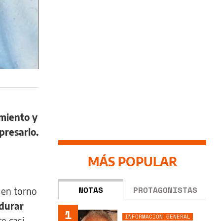
miento y
presario.
MÁS POPULAR
NOTAS
PROTAGONISTAS
 en torno
durar
1
INFORMACIÓN GENERAL
e casi