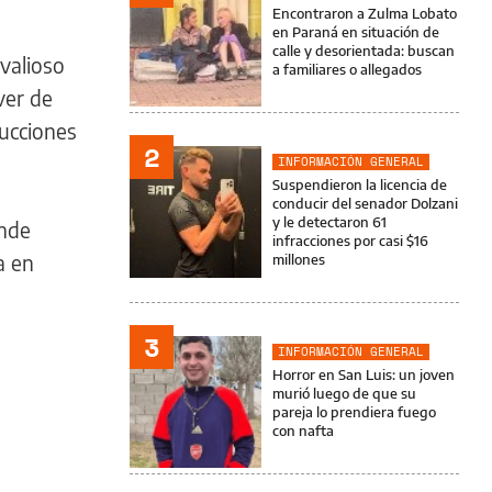
Encontraron a Zulma Lobato
en Paraná en situación de
calle y desorientada: buscan
 valioso
a familiares o allegados
ver de
ducciones
2
INFORMACIÓN GENERAL
Suspendieron la licencia de
conducir del senador Dolzani
y le detectaron 61
onde
infracciones por casi $16
a en
millones
3
INFORMACIÓN GENERAL
Horror en San Luis: un joven
murió luego de que su
pareja lo prendiera fuego
con nafta