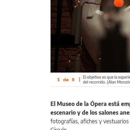
El objetivo es que la experi
1
de
9
|
del recorrido. (Alan Monzó
El Museo de la Ópera está emp
escenario y de los salones ane
fotografías, afiches y vestuarios
Círculo.