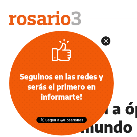
Seguinos en las redes y
serás el primero en
OCIO
informarte!
Suenan a ó
submundo q