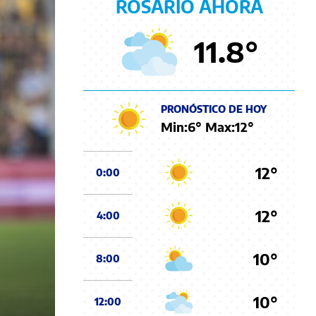
ROSARIO AHORA
11.8
°
PRONÓSTICO DE HOY
Min:
6
° Max:
12
°
12°
0:00
12°
4:00
10°
8:00
10°
12:00