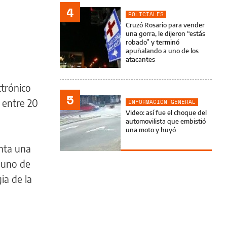
4
POLICIALES
Cruzó Rosario para vender
una gorra, le dijeron “estás
robado” y terminó
apuñalando a uno de los
atacantes
ctrónico
5
 entre 20
INFORMACIÓN GENERAL
Video: así fue el choque del
automovilista que embistió
una moto y huyó
nta una
e uno de
ia de la