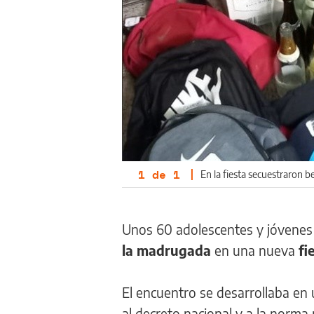
1
de
1
|
En la fiesta secuestraron b
Unos 60 adolescentes y jóvenes
la madrugada
en una nueva
fi
El encuentro se desarrollaba en 
al decreto nacional y a la norma