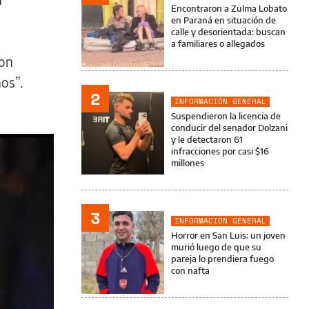
Encontraron a Zulma Lobato
en Paraná en situación de
calle y desorientada: buscan
a familiares o allegados
ron
os”.
2
INFORMACIÓN GENERAL
Suspendieron la licencia de
conducir del senador Dolzani
y le detectaron 61
infracciones por casi $16
millones
3
INFORMACIÓN GENERAL
Horror en San Luis: un joven
murió luego de que su
pareja lo prendiera fuego
con nafta