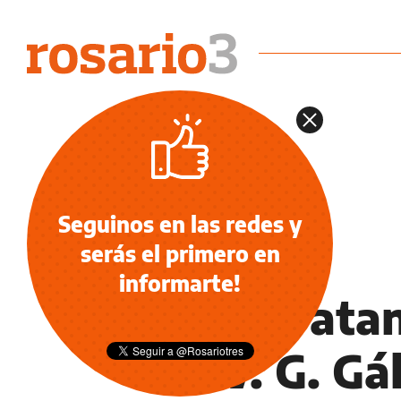
Seguinos en las redes y
serás el primero en
POLICIALES
informarte!
Desbaratan
en V. G. Gá