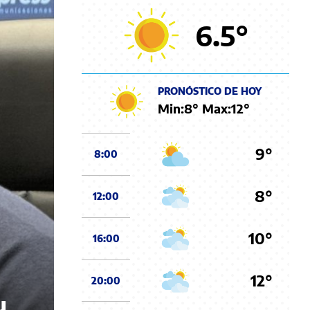
6.5
°
PRONÓSTICO DE HOY
Min:
8
° Max:
12
°
9°
8:00
8°
12:00
10°
16:00
12°
20:00
u