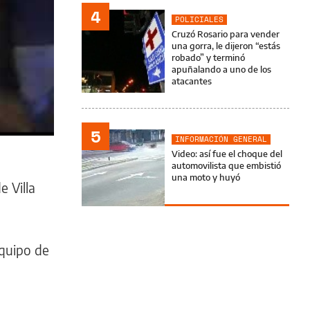
4
POLICIALES
Cruzó Rosario para vender
una gorra, le dijeron “estás
robado” y terminó
apuñalando a uno de los
atacantes
5
INFORMACIÓN GENERAL
Video: así fue el choque del
automovilista que embistió
una moto y huyó
e Villa
equipo de