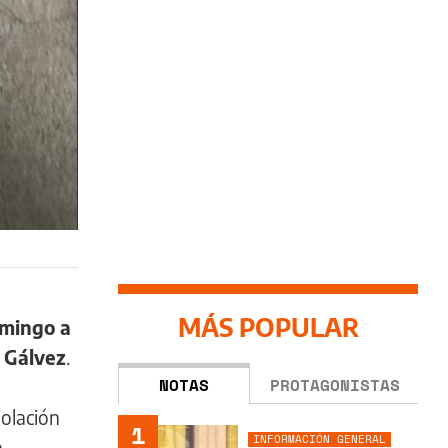
MÁS POPULAR
mingo a
r Gálvez
.
NOTAS
PROTAGONISTAS
iolación
1
INFORMACIÓN GENERAL
a