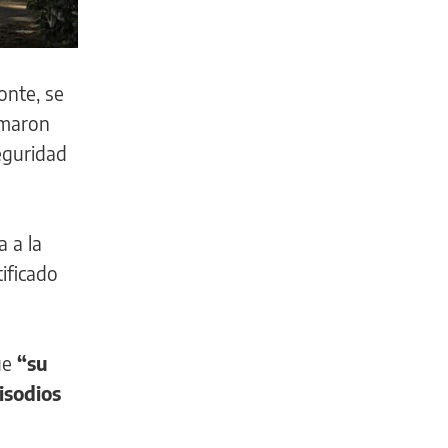
onte, se
rmaron
eguridad
a a la
ificado
ue
“su
isodios