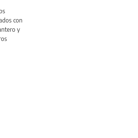
los
lados con
Cantero y
ros