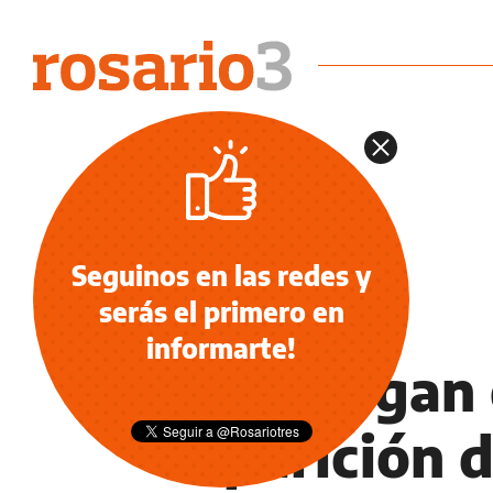
Seguinos en las redes y
serás el primero en
POLICIALES
informarte!
Investigan
aparición d