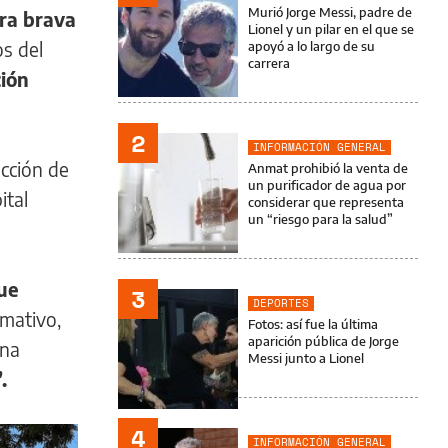
Murió Jorge Messi, padre de
ra brava
Lionel y un pilar en el que se
os del
apoyó a lo largo de su
carrera
ión
2
INFORMACIÓN GENERAL
cción de
Anmat prohibió la venta de
un purificador de agua por
ital
considerar que representa
un “riesgo para la salud”
ue
3
DEPORTES
amativo,
Fotos: así fue la última
aparición pública de Jorge
una
Messi junto a Lionel
.
4
INFORMACIÓN GENERAL