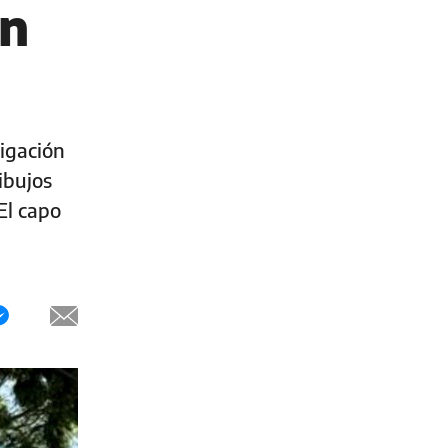
on
igación
ibujos
El capo