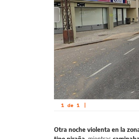
1
de
1
|
Otra noche violenta en la zon
tipo piraña,
mientras
caminaba