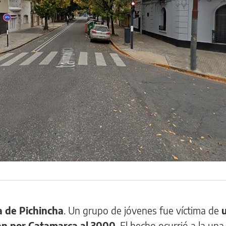
a de Pichincha
. Un grupo de jóvenes fue víctima de
n por Catamarca al 3000
. El hecho ocurrió a la una