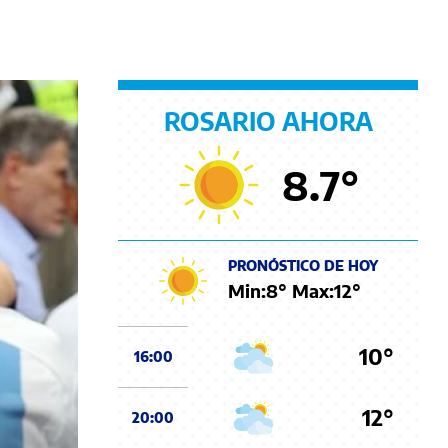
ROSARIO AHORA
8.7
°
PRONÓSTICO DE HOY
Min:
8
° Max:
12
°
10°
16:00
12°
20:00