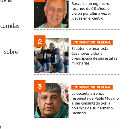
Buscan a un ingeniero
rosarino de 68 años: lo
vieron por última vez el
jueves en el centro
 corridas
2
INFORMACIÓN GENERAL
El detenido financista
on sobre
Casanovas pidió la
prescripción de sus estafas
millonarias
3
INFORMACIÓN GENERAL
La escueta e irónica
respuesta de Pablo Moyano
al ser consultado por la
polémica de su hermano
Facundo
al