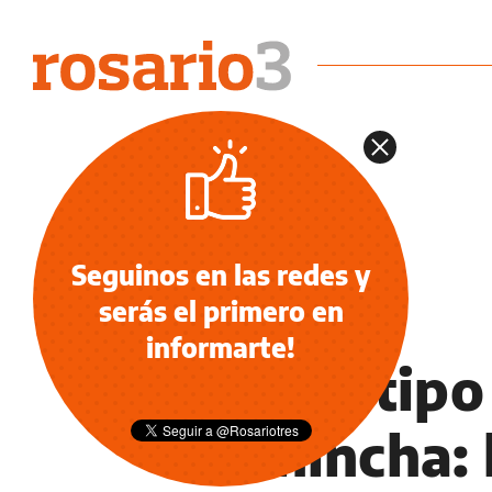
Seguinos en las redes y
serás el primero en
POLICIALES
informarte!
Robos tipo
Pichincha: 